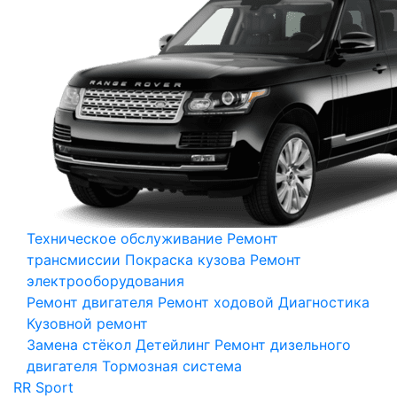
Техническое обслуживание
Ремонт
трансмиссии
Покраска кузова
Ремонт
электрооборудования
Ремонт двигателя
Ремонт ходовой
Диагностика
Кузовной ремонт
Замена стёкол
Детейлинг
Ремонт дизельного
двигателя
Тормозная система
RR Sport