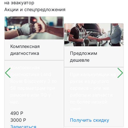
на эвакуатор
Акции и спецпредложения
Комплексная
диагностика
Предложим
дешевле
Комплексная
диагностика Land
При калькуляции на
Rover Discovery 3 по
руках из другого
56 параметрам при
сервиса - эти же
ремонте или ТО у
работы и запчасти
нас.
по более низкой
цене
490 Р
3000 Р
Получить скидку
Записаться