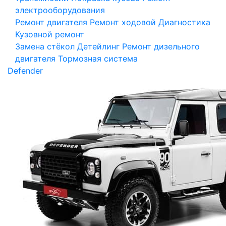
электрооборудования
Ремонт двигателя
Ремонт ходовой
Диагностика
Кузовной ремонт
Замена стёкол
Детейлинг
Ремонт дизельного
двигателя
Тормозная система
Defender