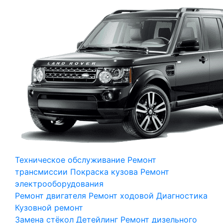
Техническое обслуживание
Ремонт
трансмиссии
Покраска кузова
Ремонт
электрооборудования
Ремонт двигателя
Ремонт ходовой
Диагностика
Кузовной ремонт
Замена стёкол
Детейлинг
Ремонт дизельного