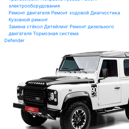
электрооборудования
Ремонт двигателя
Ремонт ходовой
Диагностика
Кузовной ремонт
Замена стёкол
Детейлинг
Ремонт дизельного
двигателя
Тормозная система
Defender