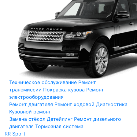
Техническое обслуживание
Ремонт
трансмиссии
Покраска кузова
Ремонт
электрооборудования
Ремонт двигателя
Ремонт ходовой
Диагностика
Кузовной ремонт
Замена стёкол
Детейлинг
Ремонт дизельного
двигателя
Тормозная система
RR Sport