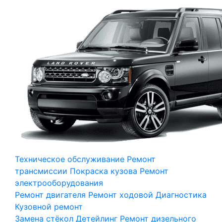
Техническое обслуживание
Ремонт
трансмиссии
Покраска кузова
Ремонт
электрооборудования
Ремонт двигателя
Ремонт ходовой
Диагностика
Кузовной ремонт
Замена стёкол
Детейлинг
Ремонт дизельного