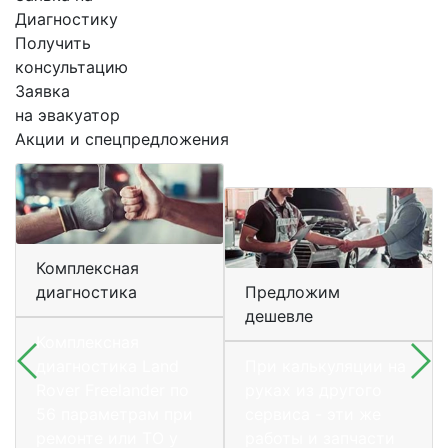
Диагностику
Получить
консультацию
Заявка
на эвакуатор
Акции и спецпредложения
Комплексная
диагностика
Предложим
дешевле
Комплексная
диагностика Land
При калькуляции на
Rover Freelander по
руках из другого
56 параметрам при
сервиса - эти же
ремонте или ТО у
работы и запчасти