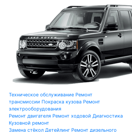
Техническое обслуживание
Ремонт
трансмиссии
Покраска кузова
Ремонт
электрооборудования
Ремонт двигателя
Ремонт ходовой
Диагностика
Кузовной ремонт
Замена стёкол
Детейлинг
Ремонт дизельного