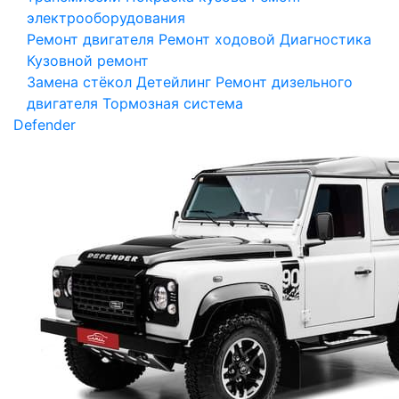
электрооборудования
Ремонт двигателя
Ремонт ходовой
Диагностика
Кузовной ремонт
Замена стёкол
Детейлинг
Ремонт дизельного
двигателя
Тормозная система
Defender