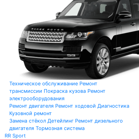
Техническое обслуживание
Ремонт
трансмиссии
Покраска кузова
Ремонт
электрооборудования
Ремонт двигателя
Ремонт ходовой
Диагностика
Кузовной ремонт
Замена стёкол
Детейлинг
Ремонт дизельного
двигателя
Тормозная система
RR Sport