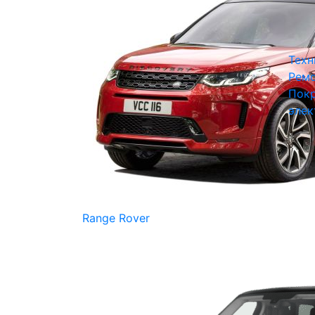
Техн
Ремо
Покр
элек
Range Rover