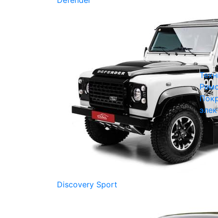
Defender
Техн
Ремо
Покр
элек
Discovery Sport