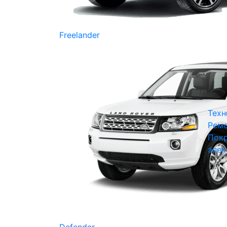
Freelander
Техн
Ремо
Покр
элек