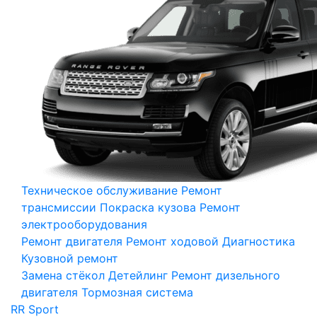
Техническое обслуживание
Ремонт
трансмиссии
Покраска кузова
Ремонт
электрооборудования
Ремонт двигателя
Ремонт ходовой
Диагностика
Кузовной ремонт
Замена стёкол
Детейлинг
Ремонт дизельного
двигателя
Тормозная система
RR Sport