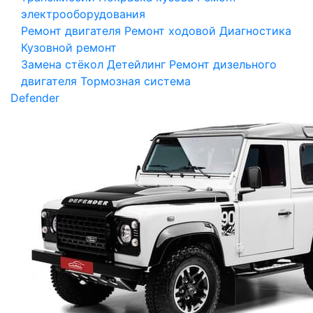
электрооборудования
Ремонт двигателя
Ремонт ходовой
Диагностика
Кузовной ремонт
Замена стёкол
Детейлинг
Ремонт дизельного
двигателя
Тормозная система
Defender