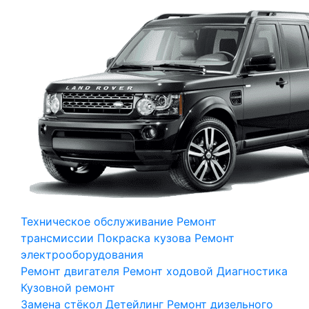
Техническое обслуживание
Ремонт
трансмиссии
Покраска кузова
Ремонт
электрооборудования
Ремонт двигателя
Ремонт ходовой
Диагностика
Кузовной ремонт
Замена стёкол
Детейлинг
Ремонт дизельного