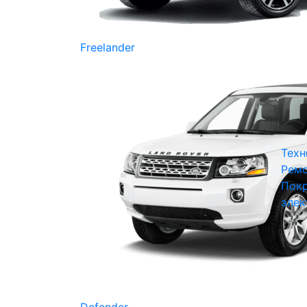
Freelander
Техн
Ремо
Покр
элек