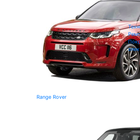
Техн
Ремо
Покр
элек
Range Rover