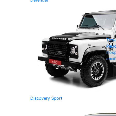
Defender
Техн
Ремо
Покр
элек
Discovery Sport