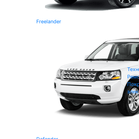
Freelander
Техн
Ремо
Покр
элек