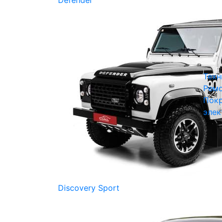
Defender
Техн
Ремо
Покр
элек
Discovery Sport