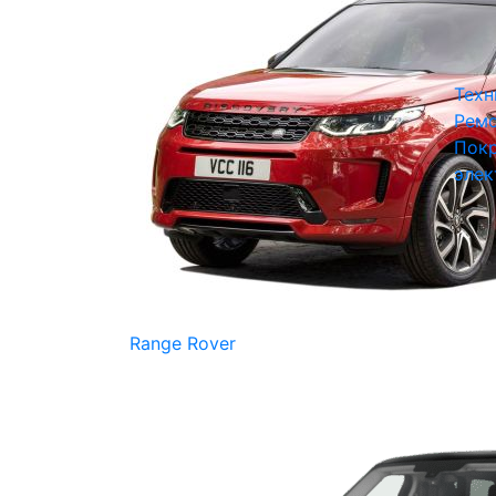
Техн
Ремо
Покр
элек
Range Rover