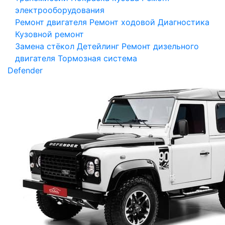
электрооборудования
Ремонт двигателя
Ремонт ходовой
Диагностика
Кузовной ремонт
Замена стёкол
Детейлинг
Ремонт дизельного
двигателя
Тормозная система
Defender