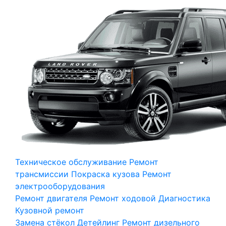
Техническое обслуживание
Ремонт
трансмиссии
Покраска кузова
Ремонт
электрооборудования
Ремонт двигателя
Ремонт ходовой
Диагностика
Кузовной ремонт
Замена стёкол
Детейлинг
Ремонт дизельного