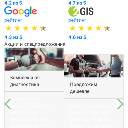
4.2 из 5
4.7 из 5
рейтинг
рейтинг
4.3 из 5
4.6 из 5
Акции и спецпредложения
Комплексная
диагностика
Предложим
дешевле
Комплексная
диагностика Land
При калькуляции на
Rover по 56
руках из другого
параметрам при
сервиса - эти же
ремонте или ТО у
работы и запчасти