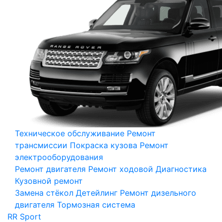
Техническое обслуживание
Ремонт
трансмиссии
Покраска кузова
Ремонт
электрооборудования
Ремонт двигателя
Ремонт ходовой
Диагностика
Кузовной ремонт
Замена стёкол
Детейлинг
Ремонт дизельного
двигателя
Тормозная система
RR Sport