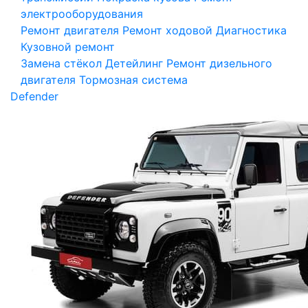
электрооборудования
Ремонт двигателя
Ремонт ходовой
Диагностика
Кузовной ремонт
Замена стёкол
Детейлинг
Ремонт дизельного
двигателя
Тормозная система
Defender