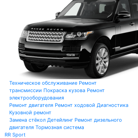
Техническое обслуживание
Ремонт
трансмиссии
Покраска кузова
Ремонт
электрооборудования
Ремонт двигателя
Ремонт ходовой
Диагностика
Кузовной ремонт
Замена стёкол
Детейлинг
Ремонт дизельного
двигателя
Тормозная система
RR Sport