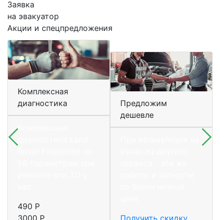
Заявка
на эвакуатор
Акции и спецпредложения
Комплексная
диагностика
Предложим
дешевле
Комплексная
диагностика Land
При калькуляции на
Rover Freelander по
руках из другого
56 параметрам при
сервиса - эти же
ремонте или ТО у
работы и запчасти
нас.
по более низкой
цене
490 Р
3000 Р
Получить скидку