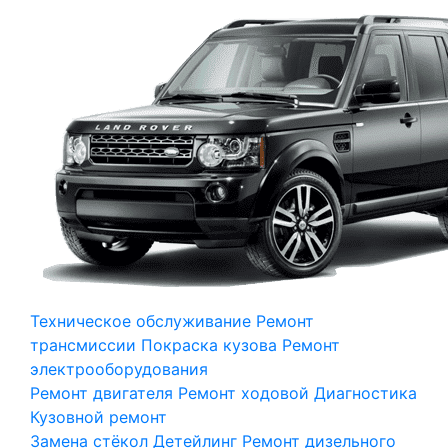
Техническое обслуживание
Ремонт
трансмиссии
Покраска кузова
Ремонт
электрооборудования
Ремонт двигателя
Ремонт ходовой
Диагностика
Кузовной ремонт
Замена стёкол
Детейлинг
Ремонт дизельного