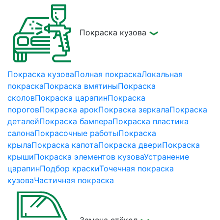
Покраска кузова
Покраска кузова
Полная покраска
Локальная
покраска
Покраска вмятины
Покраска
сколов
Покраска царапин
Покраска
порогов
Покраска арок
Покраска зеркала
Покраска
деталей
Покраска бампера
Покраска пластика
салона
Покрасочные работы
Покраска
крыла
Покраска капота
Покраска двери
Покраска
крыши
Покраска элементов кузова
Устранение
царапин
Подбор краски
Точечная покраска
кузова
Частичная покраска