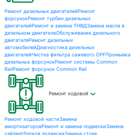
Ремонт дизельных двигателей
Ремонт
форсунок
Ремонт турбин дизельных
двигателей
Ремонт и замена ТНВД
Замена масла в
дизельном двигателе
Обслуживание дизельного
двигателя
Ремонт дизельных
автомобилей
Диагностика дизельных
двигателей
Чистка фильтра сажевого DPF
Промывка
дизельных форсунок
Ремонт системы Common
Rail
Ремонт форсунок Common Rail
Ремонт ходовой
Ремонт ходовой части
Замена
амортизаторов
Ремонт и замена подвески
Замена
сайлентблоков подвески
Замена стоек