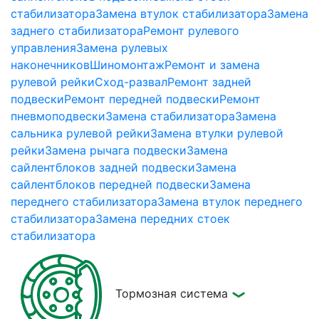
стабилизатора
Замена втулок стабилизатора
Замена
заднего стабилизатора
Ремонт рулевого
управления
Замена рулевых
наконечников
Шиномонтаж
Ремонт и замена
рулевой рейки
Сход-развал
Ремонт задней
подвески
Ремонт передней подвески
Ремонт
пневмоподвески
Замена стабилизатора
Замена
сальника рулевой рейки
Замена втулки рулевой
рейки
Замена рычага подвески
Замена
сайлентблоков задней подвески
Замена
сайлентблоков передней подвески
Замена
переднего стабилизатора
Замена втулок переднего
стабилизатора
Замена передних стоек
стабилизатора
Тормозная система