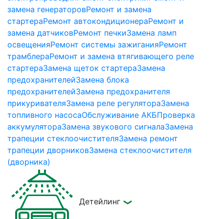
замена генераторов
Ремонт и замена
стартера
Ремонт автокондиционера
Ремонт и
замена датчиков
Ремонт печки
Замена ламп
освещения
Ремонт системы зажигания
Ремонт
трамблера
Ремонт и замена втягивающего реле
стартера
Замена щеток стартера
Замена
предохранителей
Замена блока
предохранителей
Замена предохранителя
прикуривателя
Замена реле регулятора
Замена
топливного насоса
Обслуживание АКБ
Проверка
аккумулятора
Замена звукового сигнала
Замена
трапеции стеклоочистителя
Замена ремонт
трапеции дворников
Замена стеклоочистителя
(дворника)
Детейлинг