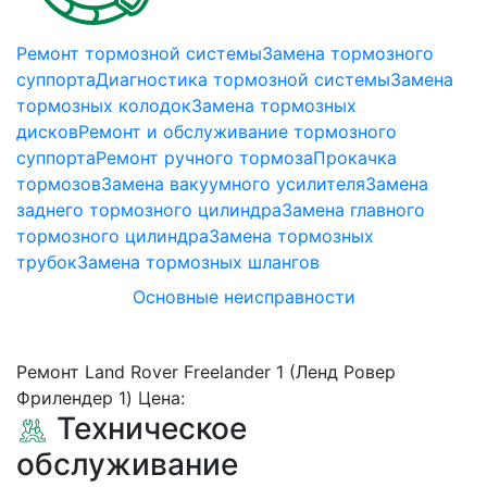
Ремонт тормозной системы
Замена тормозного
суппорта
Диагностика тормозной системы
Замена
тормозных колодок
Замена тормозных
дисков
Ремонт и обслуживание тормозного
суппорта
Ремонт ручного тормоза
Прокачка
тормозов
Замена вакуумного усилителя
Замена
заднего тормозного цилиндра
Замена главного
тормозного цилиндра
Замена тормозных
трубок
Замена тормозных шлангов
Основные неисправности
Ремонт Land Rover Freelander 1 (Ленд Ровер
Фрилендер 1) Цена:
Техническое
обслуживание