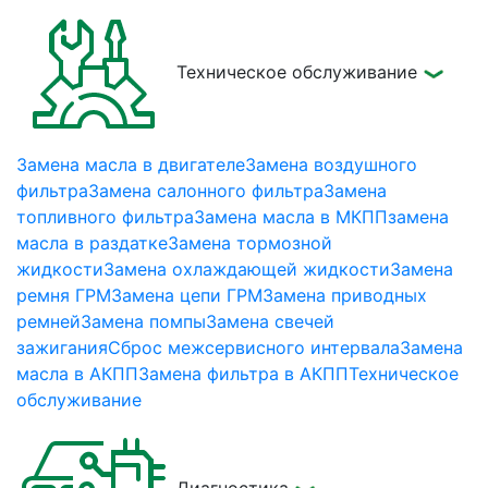
Техническое обслуживание
Замена масла в двигателе
Замена воздушного
фильтра
Замена салонного фильтра
Замена
топливного фильтра
Замена масла в МКПП
замена
масла в раздатке
Замена тормозной
жидкости
Замена охлаждающей жидкости
Замена
ремня ГРМ
Замена цепи ГРМ
Замена приводных
ремней
Замена помпы
Замена свечей
зажигания
Сброс межсервисного интервала
Замена
масла в AКПП
Замена фильтра в АКПП
Техническое
обслуживание