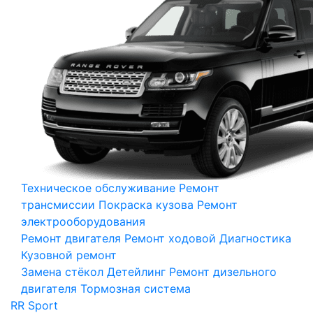
Техническое обслуживание
Ремонт
трансмиссии
Покраска кузова
Ремонт
электрооборудования
Ремонт двигателя
Ремонт ходовой
Диагностика
Кузовной ремонт
Замена стёкол
Детейлинг
Ремонт дизельного
двигателя
Тормозная система
RR Sport