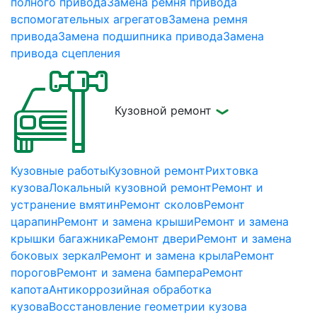
полного привода
Замена ремня привода
вспомогательных агрегатов
Замена ремня
привода
Замена подшипника привода
Замена
привода сцепления
Кузовной ремонт
Кузовные работы
Кузовной ремонт
Рихтовка
кузова
Локальный кузовной ремонт
Ремонт и
устранение вмятин
Ремонт сколов
Ремонт
царапин
Ремонт и замена крыши
Ремонт и замена
крышки багажника
Ремонт двери
Ремонт и замена
боковых зеркал
Ремонт и замена крыла
Ремонт
порогов
Ремонт и замена бампера
Ремонт
капота
Антикоррозийная обработка
кузова
Восстановление геометрии кузова