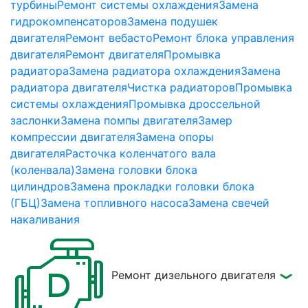
турбины
Ремонт системы охлаждения
Замена
гидрокомпенсаторов
Замена подушек
двигателя
Ремонт вебасто
Ремонт блока управления
двигателя
Ремонт двигателя
Промывка
радиатора
Замена радиатора охлаждения
Замена
радиатора двигателя
Чистка радиаторов
Промывка
системы охлаждения
Промывка дроссельной
заслонки
Замена помпы двигателя
Замер
компрессии двигателя
Замена опоры
двигателя
Расточка коленчатого вала
(коленвала)
Замена головки блока
цилиндров
Замена прокладки головки блока
(ГБЦ)
Замена топливного насоса
Замена свечей
накаливания
Ремонт дизельного двигателя