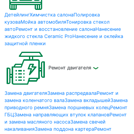
Детейлинг
Химчистка салона
Полировка
кузова
Мойка автомобиля
Тонировка стекол
авто
Ремонт и восстановление салона
Нанесение
жидкого стекла Ceramic Pro
Нанесение и оклейка
защитной пленки
Ремонт двигателя
Замена двигателя
Замена распредвала
Ремонт и
замена коленчатого вала
Замена вкладышей
Замена
приводного ремня
Замена поршневых колец
Ремонт
ГБЦ
Замена направляющих втулок клапанов
Ремонт
и замена масляного насоса
Замена свечей
накаливания
Замена поддона картера
Ремонт