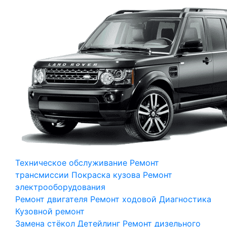
Техническое обслуживание
Ремонт
трансмиссии
Покраска кузова
Ремонт
электрооборудования
Ремонт двигателя
Ремонт ходовой
Диагностика
Кузовной ремонт
Замена стёкол
Детейлинг
Ремонт дизельного