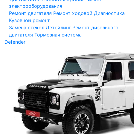
электрооборудования
Ремонт двигателя
Ремонт ходовой
Диагностика
Кузовной ремонт
Замена стёкол
Детейлинг
Ремонт дизельного
двигателя
Тормозная система
Defender