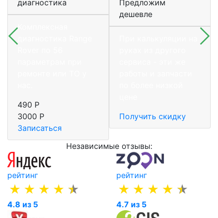
диагностика
Предложим
дешевле
Комплексная
диагностика Range
При калькуляции на
Rover по 56
руках из другого
параметрам при
сервиса - эти же
ремонте или ТО у
работы и запчасти
нас.
по более низкой
цене
490 Р
3000 Р
Получить скидку
Записаться
Независимые отзывы:
рейтинг
рейтинг
4.8 из 5
4.7 из 5