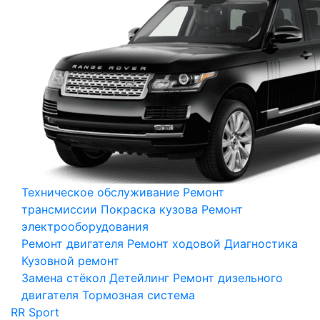
Техническое обслуживание
Ремонт
трансмиссии
Покраска кузова
Ремонт
электрооборудования
Ремонт двигателя
Ремонт ходовой
Диагностика
Кузовной ремонт
Замена стёкол
Детейлинг
Ремонт дизельного
двигателя
Тормозная система
RR Sport