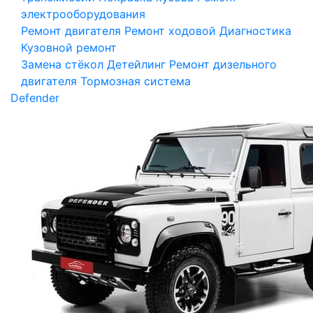
электрооборудования
Ремонт двигателя
Ремонт ходовой
Диагностика
Кузовной ремонт
Замена стёкол
Детейлинг
Ремонт дизельного
двигателя
Тормозная система
Defender