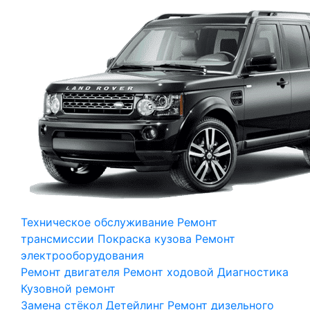
Техническое обслуживание
Ремонт
трансмиссии
Покраска кузова
Ремонт
электрооборудования
Ремонт двигателя
Ремонт ходовой
Диагностика
Кузовной ремонт
Замена стёкол
Детейлинг
Ремонт дизельного