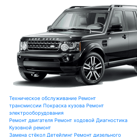
Техническое обслуживание
Ремонт
трансмиссии
Покраска кузова
Ремонт
электрооборудования
Ремонт двигателя
Ремонт ходовой
Диагностика
Кузовной ремонт
Замена стёкол
Детейлинг
Ремонт дизельного