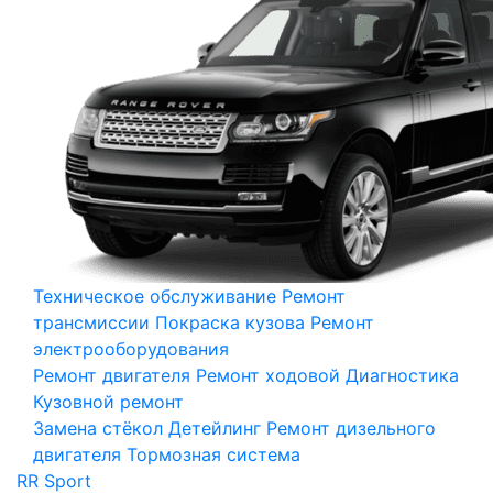
Техническое обслуживание
Ремонт
трансмиссии
Покраска кузова
Ремонт
электрооборудования
Ремонт двигателя
Ремонт ходовой
Диагностика
Кузовной ремонт
Замена стёкол
Детейлинг
Ремонт дизельного
двигателя
Тормозная система
RR Sport