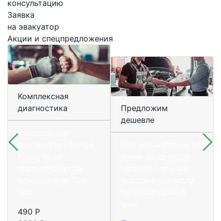
консультацию
Заявка
на эвакуатор
Акции и спецпредложения
Комплексная
диагностика
Предложим
дешевле
Комплексная
диагностика Range
При калькуляции на
Rover по 56
руках из другого
параметрам при
сервиса - эти же
ремонте или ТО у
работы и запчасти
нас.
по более низкой
цене
490 Р