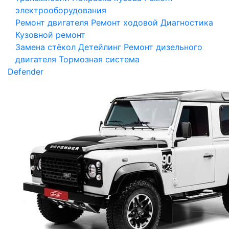
электрооборудования
Ремонт двигателя
Ремонт ходовой
Диагностика
Кузовной ремонт
Замена стёкол
Детейлинг
Ремонт дизельного
двигателя
Тормозная система
Defender