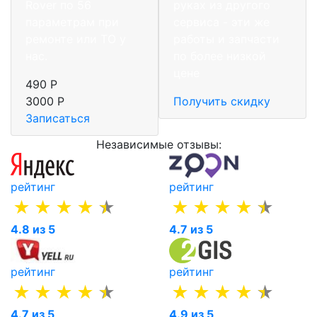
Rover по 56
руках из другого
параметрам при
сервиса - эти же
ремонте или ТО у
работы и запчасти
нас.
по более низкой
цене
490 Р
3000 Р
Получить скидку
Записаться
Независимые отзывы:
рейтинг
рейтинг
4.8 из 5
4.7 из 5
рейтинг
рейтинг
4.7 из 5
4.9 из 5