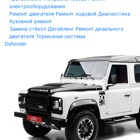
электрооборудования
Ремонт двигателя
Ремонт ходовой
Диагностика
Кузовной ремонт
Замена стёкол
Детейлинг
Ремонт дизельного
двигателя
Тормозная система
Defender