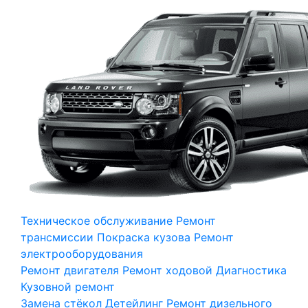
Техническое обслуживание
Ремонт
трансмиссии
Покраска кузова
Ремонт
электрооборудования
Ремонт двигателя
Ремонт ходовой
Диагностика
Кузовной ремонт
Замена стёкол
Детейлинг
Ремонт дизельного