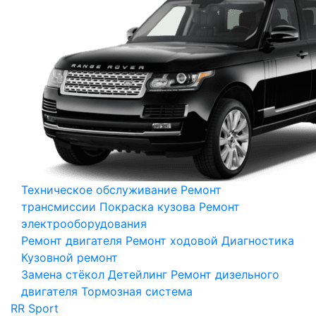
Техническое обслуживание
Ремонт
трансмиссии
Покраска кузова
Ремонт
электрооборудования
Ремонт двигателя
Ремонт ходовой
Диагностика
Кузовной ремонт
Замена стёкол
Детейлинг
Ремонт дизельного
двигателя
Тормозная система
RR Sport