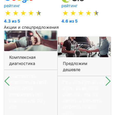
рейтинг
рейтинг
4.3 из 5
4.6 из 5
Акции и спецпредложения
Комплексная
диагностика
Предложим
дешевле
Комплексная
диагностика Land
При калькуляции на
Rover по 56
руках из другого
параметрам при
сервиса - эти же
ремонте или ТО у
работы и запчасти
нас.
по более низкой
цене