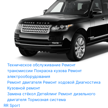
Техническое обслуживание
Ремонт
трансмиссии
Покраска кузова
Ремонт
электрооборудования
Ремонт двигателя
Ремонт ходовой
Диагностика
Кузовной ремонт
Замена стёкол
Детейлинг
Ремонт дизельного
двигателя
Тормозная система
RR Sport