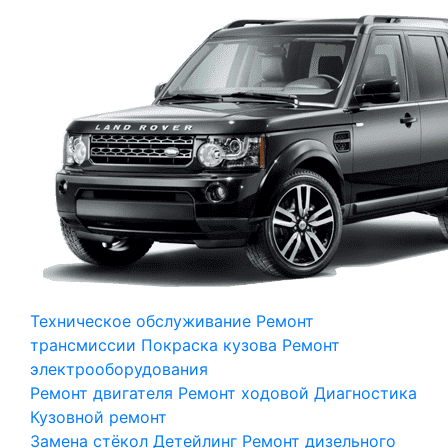
Техническое обслуживание
Ремонт
трансмиссии
Покраска кузова
Ремонт
электрооборудования
Ремонт двигателя
Ремонт ходовой
Диагностика
Кузовной ремонт
Замена стёкол
Детейлинг
Ремонт дизельного