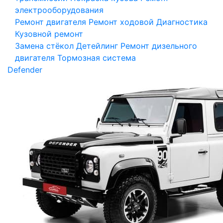
электрооборудования
Ремонт двигателя
Ремонт ходовой
Диагностика
Кузовной ремонт
Замена стёкол
Детейлинг
Ремонт дизельного
двигателя
Тормозная система
Defender