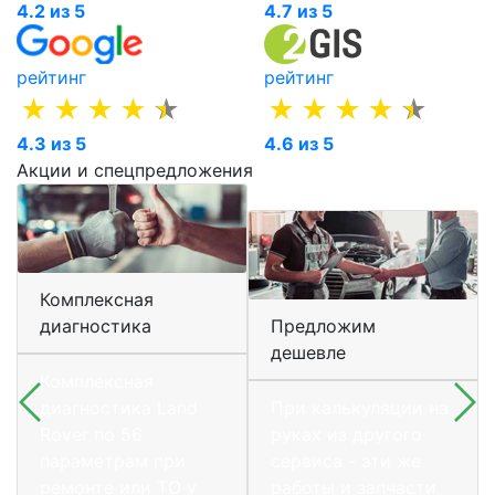
4.2 из 5
4.7 из 5
рейтинг
рейтинг
4.3 из 5
4.6 из 5
Акции и спецпредложения
Комплексная
диагностика
Предложим
дешевле
Комплексная
диагностика Land
При калькуляции на
Rover по 56
руках из другого
параметрам при
сервиса - эти же
ремонте или ТО у
работы и запчасти