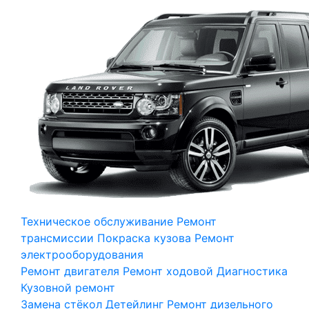
Техническое обслуживание
Ремонт
трансмиссии
Покраска кузова
Ремонт
электрооборудования
Ремонт двигателя
Ремонт ходовой
Диагностика
Кузовной ремонт
Замена стёкол
Детейлинг
Ремонт дизельного