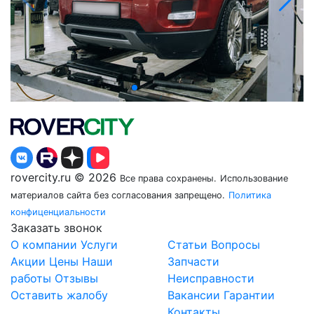
rovercity.ru © 2026
Все права сохранены.
Использование
материалов сайта без согласования запрещено.
Политика
конфиценциальности
Заказать звонок
О компании
Услуги
Статьи
Вопросы
Акции
Цены
Наши
Запчасти
работы
Отзывы
Неисправности
Оставить жалобу
Вакансии
Гарантии
Контакты