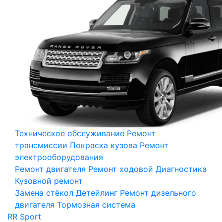
Техническое обслуживание
Ремонт
трансмиссии
Покраска кузова
Ремонт
электрооборудования
Ремонт двигателя
Ремонт ходовой
Диагностика
Кузовной ремонт
Замена стёкол
Детейлинг
Ремонт дизельного
двигателя
Тормозная система
RR Sport