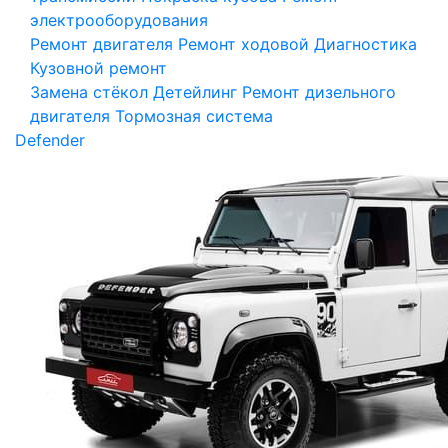
электрооборудования
Ремонт двигателя
Ремонт ходовой
Диагностика
Кузовной ремонт
Замена стёкол
Детейлинг
Ремонт дизельного
двигателя
Тормозная система
Defender