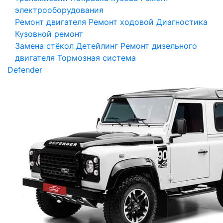
электрооборудования
Ремонт двигателя
Ремонт ходовой
Диагностика
Кузовной ремонт
Замена стёкол
Детейлинг
Ремонт дизельного
двигателя
Тормозная система
Defender