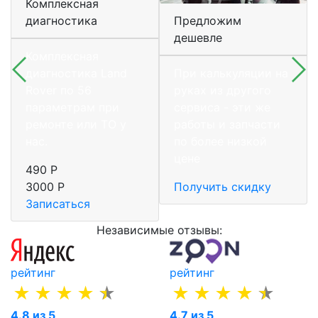
Комплексная
диагностика
Предложим
дешевле
Комплексная
диагностика Land
При калькуляции на
Rover по 56
руках из другого
параметрам при
сервиса - эти же
ремонте или ТО у
работы и запчасти
нас.
по более низкой
цене
490 Р
3000 Р
Получить скидку
Записаться
Независимые отзывы:
рейтинг
рейтинг
4.8 из 5
4.7 из 5