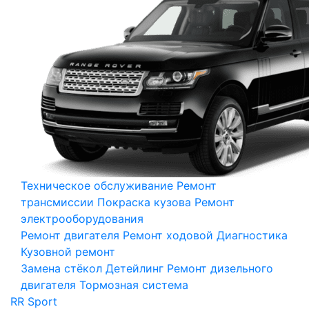
Техническое обслуживание
Ремонт
трансмиссии
Покраска кузова
Ремонт
электрооборудования
Ремонт двигателя
Ремонт ходовой
Диагностика
Кузовной ремонт
Замена стёкол
Детейлинг
Ремонт дизельного
двигателя
Тормозная система
RR Sport