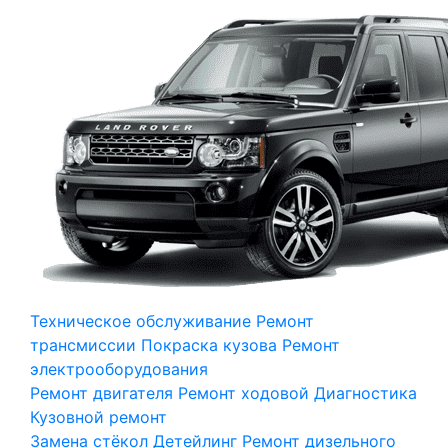
Техническое обслуживание
Ремонт
трансмиссии
Покраска кузова
Ремонт
электрооборудования
Ремонт двигателя
Ремонт ходовой
Диагностика
Кузовной ремонт
Замена стёкол
Детейлинг
Ремонт дизельного