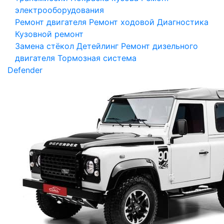
электрооборудования
Ремонт двигателя
Ремонт ходовой
Диагностика
Кузовной ремонт
Замена стёкол
Детейлинг
Ремонт дизельного
двигателя
Тормозная система
Defender