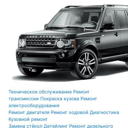
Техническое обслуживание
Ремонт
трансмиссии
Покраска кузова
Ремонт
электрооборудования
Ремонт двигателя
Ремонт ходовой
Диагностика
Кузовной ремонт
Замена стёкол
Детейлинг
Ремонт дизельного