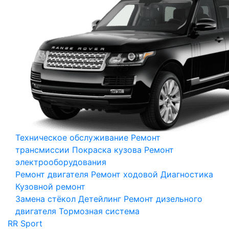
Техническое обслуживание
Ремонт
трансмиссии
Покраска кузова
Ремонт
электрооборудования
Ремонт двигателя
Ремонт ходовой
Диагностика
Кузовной ремонт
Замена стёкол
Детейлинг
Ремонт дизельного
двигателя
Тормозная система
RR Sport