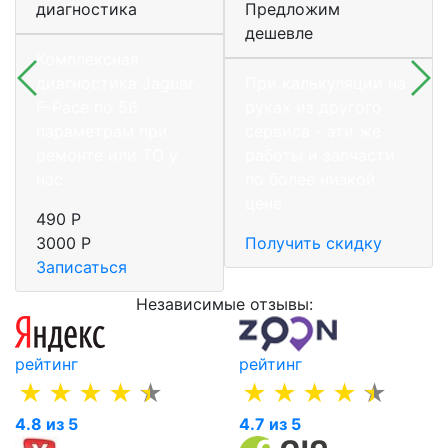
диагностика
Предложим
дешевле
Комплексная
диагностика Jaguar
При калькуляции на
F-Pace по 56
руках из другого
параметрам при
сервиса - эти же
ремонте или ТО у
работы и запчасти
нас.
по более низкой
цене
490 Р
3000 Р
Получить скидку
Записаться
Независимые отзывы:
рейтинг
рейтинг
4.8 из 5
4.7 из 5