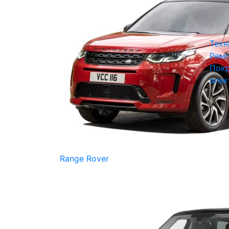
Техн
Ремо
Покр
элек
Range Rover