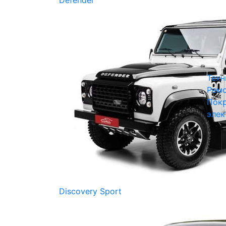
Defender
Техн
Ремо
Покр
элек
Discovery Sport