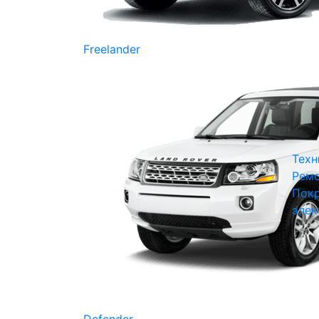
Freelander
Техн
Ремо
Покр
элек