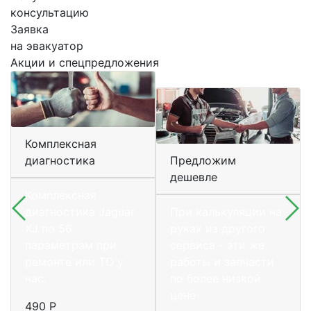
консультацию
Заявка
на эвакуатор
Акции и спецпредложения
Комплексная
диагностика
Предложим
дешевле
Комплексная
диагностика Jaguar
При калькуляции на
XJ по 56
руках из другого
параметрам при
сервиса - эти же
ремонте или ТО у
работы и запчасти
нас.
по более низкой
цене
490 Р