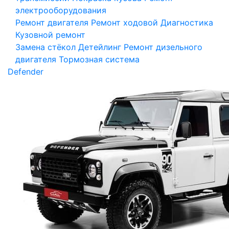
электрооборудования
Ремонт двигателя
Ремонт ходовой
Диагностика
Кузовной ремонт
Замена стёкол
Детейлинг
Ремонт дизельного
двигателя
Тормозная система
Defender