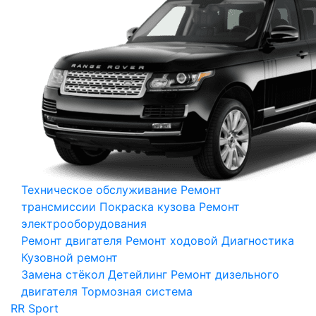
Техническое обслуживание
Ремонт
трансмиссии
Покраска кузова
Ремонт
электрооборудования
Ремонт двигателя
Ремонт ходовой
Диагностика
Кузовной ремонт
Замена стёкол
Детейлинг
Ремонт дизельного
двигателя
Тормозная система
RR Sport