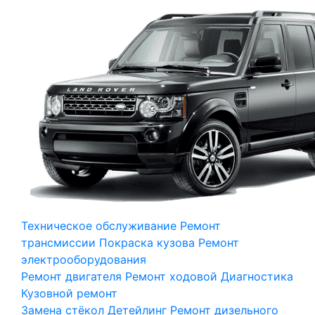
Техническое обслуживание
Ремонт
трансмиссии
Покраска кузова
Ремонт
электрооборудования
Ремонт двигателя
Ремонт ходовой
Диагностика
Кузовной ремонт
Замена стёкол
Детейлинг
Ремонт дизельного