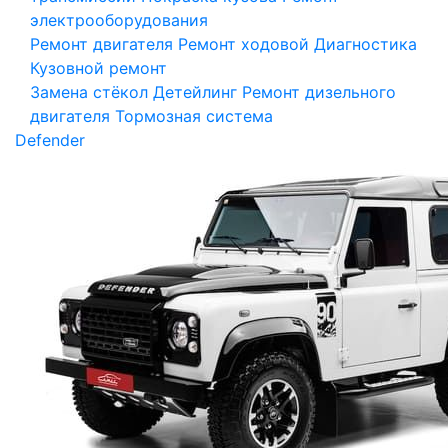
электрооборудования
Ремонт двигателя
Ремонт ходовой
Диагностика
Кузовной ремонт
Замена стёкол
Детейлинг
Ремонт дизельного
двигателя
Тормозная система
Defender