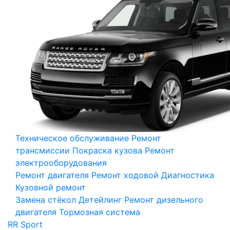
Техническое обслуживание
Ремонт
трансмиссии
Покраска кузова
Ремонт
электрооборудования
Ремонт двигателя
Ремонт ходовой
Диагностика
Кузовной ремонт
Замена стёкол
Детейлинг
Ремонт дизельного
двигателя
Тормозная система
RR Sport