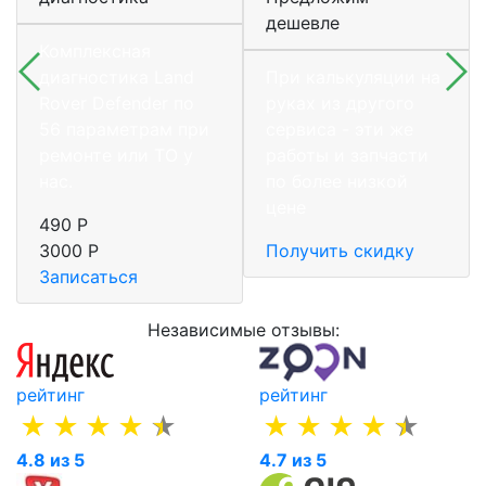
дешевле
Комплексная
диагностика Land
При калькуляции на
Rover Defender по
руках из другого
56 параметрам при
сервиса - эти же
ремонте или ТО у
работы и запчасти
нас.
по более низкой
цене
490 Р
3000 Р
Получить скидку
Записаться
Независимые отзывы:
рейтинг
рейтинг
4.8 из 5
4.7 из 5