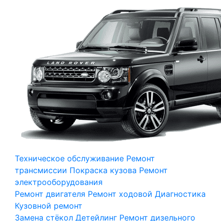
Техническое обслуживание
Ремонт
трансмиссии
Покраска кузова
Ремонт
электрооборудования
Ремонт двигателя
Ремонт ходовой
Диагностика
Кузовной ремонт
Замена стёкол
Детейлинг
Ремонт дизельного