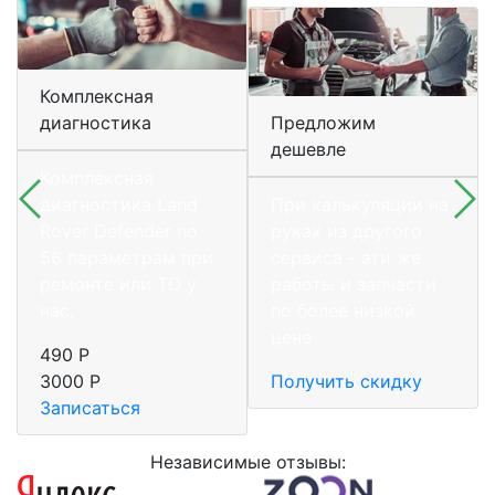
Комплексная
диагностика
Предложим
дешевле
Комплексная
диагностика Land
При калькуляции на
Rover Defender по
руках из другого
56 параметрам при
сервиса - эти же
ремонте или ТО у
работы и запчасти
нас.
по более низкой
цене
490 Р
3000 Р
Получить скидку
Записаться
Независимые отзывы: