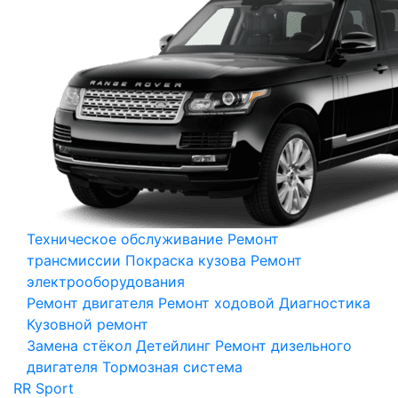
Техническое обслуживание
Ремонт
трансмиссии
Покраска кузова
Ремонт
электрооборудования
Ремонт двигателя
Ремонт ходовой
Диагностика
Кузовной ремонт
Замена стёкол
Детейлинг
Ремонт дизельного
двигателя
Тормозная система
RR Sport