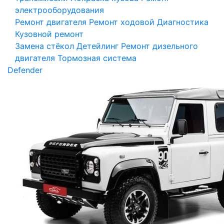
электрооборудования
Ремонт двигателя
Ремонт ходовой
Диагностика
Кузовной ремонт
Замена стёкол
Детейлинг
Ремонт дизельного
двигателя
Тормозная система
Defender