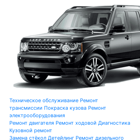
Техническое обслуживание
Ремонт
трансмиссии
Покраска кузова
Ремонт
электрооборудования
Ремонт двигателя
Ремонт ходовой
Диагностика
Кузовной ремонт
Замена стёкол
Детейлинг
Ремонт дизельного