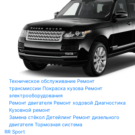
Техническое обслуживание
Ремонт
трансмиссии
Покраска кузова
Ремонт
электрооборудования
Ремонт двигателя
Ремонт ходовой
Диагностика
Кузовной ремонт
Замена стёкол
Детейлинг
Ремонт дизельного
двигателя
Тормозная система
RR Sport