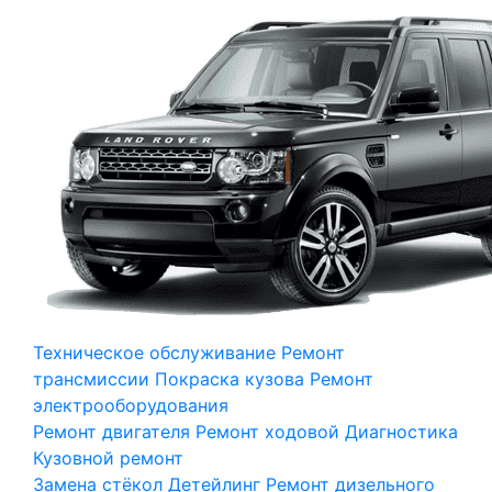
Техническое обслуживание
Ремонт
трансмиссии
Покраска кузова
Ремонт
электрооборудования
Ремонт двигателя
Ремонт ходовой
Диагностика
Кузовной ремонт
Замена стёкол
Детейлинг
Ремонт дизельного