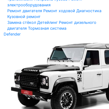
электрооборудования
Ремонт двигателя
Ремонт ходовой
Диагностика
Кузовной ремонт
Замена стёкол
Детейлинг
Ремонт дизельного
двигателя
Тормозная система
Defender