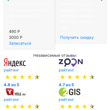
Rover Discovery 3 по
руках из другого
56 параметрам при
сервиса - эти же
ремонте или ТО у
работы и запчасти
нас.
по более низкой
цене
490 Р
3000 Р
Получить скидку
Записаться
Независимые отзывы:
рейтинг
рейтинг
4.8 из 5
4.7 из 5
рейтинг
рейтинг