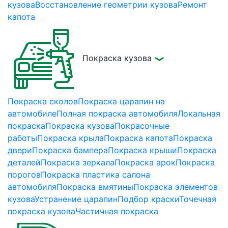
кузова
Восстановление геометрии кузова
Ремонт
капота
Покраска кузова
Покраска сколов
Покраска царапин на
автомобиле
Полная покраска автомобиля
Локальная
покраска
Покраска кузова
Покрасочные
работы
Покраска крыла
Покраска капота
Покраска
двери
Покраска бампера
Покраска крыши
Покраска
деталей
Покраска зеркала
Покраска арок
Покраска
порогов
Покраска пластика салона
автомобиля
Покраска вмятины
Покраска элементов
кузова
Устранение царапин
Подбор краски
Точечная
покраска кузова
Частичная покраска