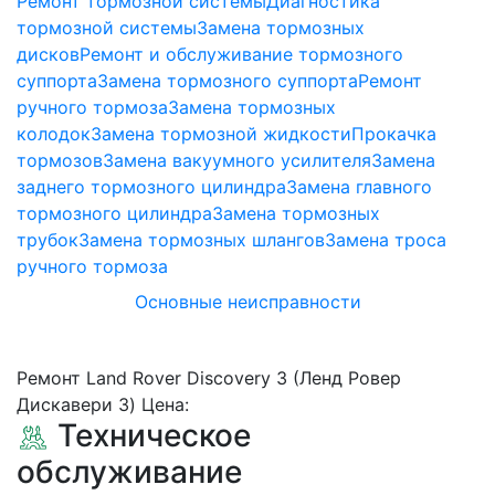
Ремонт тормозной системы
Диагностика
тормозной системы
Замена тормозных
дисков
Ремонт и обслуживание тормозного
суппорта
Замена тормозного суппорта
Ремонт
ручного тормоза
Замена тормозных
колодок
Замена тормозной жидкости
Прокачка
тормозов
Замена вакуумного усилителя
Замена
заднего тормозного цилиндра
Замена главного
тормозного цилиндра
Замена тормозных
трубок
Замена тормозных шлангов
Замена троса
ручного тормоза
Основные неисправности
Ремонт Land Rover Discovery 3 (Ленд Ровер
Дискавери 3) Цена:
Техническое
обслуживание