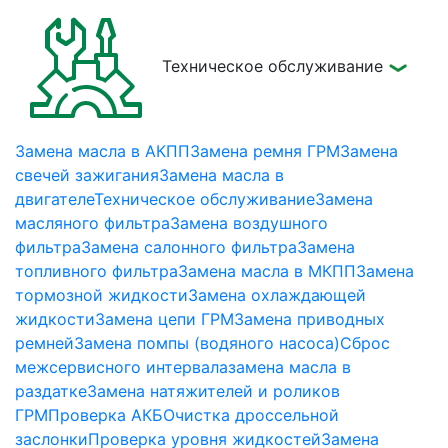
Техническое обслуживание
Замена масла в АКПП
Замена ремня ГРМ
Замена
свечей зажигания
Замена масла в
двигателе
Техническое обслуживание
Замена
масляного фильтра
Замена воздушного
фильтра
Замена салонного фильтра
Замена
топливного фильтра
Замена масла в МКПП
Замена
тормозной жидкости
Замена охлаждающей
жидкости
Замена цепи ГРМ
Замена приводных
ремней
Замена помпы (водяного насоса)
Сброс
межсервисного интервала
замена масла в
раздатке
Замена натяжителей и роликов
ГРМ
Проверка АКБ
Очистка дроссельной
заслонки
Проверка уровня жидкостей
Замена