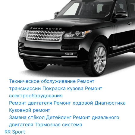
Техническое обслуживание
Ремонт
трансмиссии
Покраска кузова
Ремонт
электрооборудования
Ремонт двигателя
Ремонт ходовой
Диагностика
Кузовной ремонт
Замена стёкол
Детейлинг
Ремонт дизельного
двигателя
Тормозная система
RR Sport