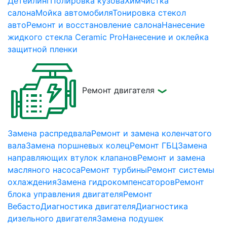
Детейлинг
Полировка кузова
Химчистка
салона
Мойка автомобиля
Тонировка стекол
авто
Ремонт и восстановление салона
Нанесение
жидкого стекла Ceramic Pro
Нанесение и оклейка
защитной пленки
Ремонт двигателя
Замена распредвала
Ремонт и замена коленчатого
вала
Замена поршневых колец
Ремонт ГБЦ
Замена
направляющих втулок клапанов
Ремонт и замена
масляного насоса
Ремонт турбины
Ремонт системы
охлаждения
Замена гидрокомпенсаторов
Ремонт
блока управления двигателя
Ремонт
Вебасто
Диагностика двигателя
Диагностика
дизельного двигателя
Замена подушек