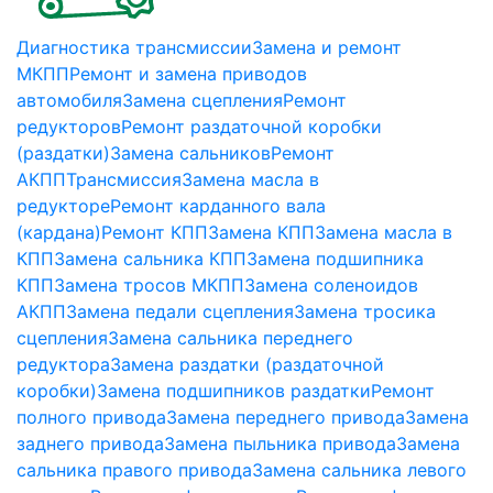
Диагностика трансмиссии
Замена и ремонт
МКПП
Ремонт и замена приводов
автомобиля
Замена сцепления
Ремонт
редукторов
Ремонт раздаточной коробки
(раздатки)
Замена сальников
Ремонт
АКПП
Трансмиссия
Замена масла в
редукторе
Ремонт карданного вала
(кардана)
Ремонт КПП
Замена КПП
Замена масла в
КПП
Замена сальника КПП
Замена подшипника
КПП
Замена тросов МКПП
Замена соленоидов
АКПП
Замена педали сцепления
Замена тросика
сцепления
Замена сальника переднего
редуктора
Замена раздатки (раздаточной
коробки)
Замена подшипников раздатки
Ремонт
полного привода
Замена переднего привода
Замена
заднего привода
Замена пыльника привода
Замена
сальника правого привода
Замена сальника левого