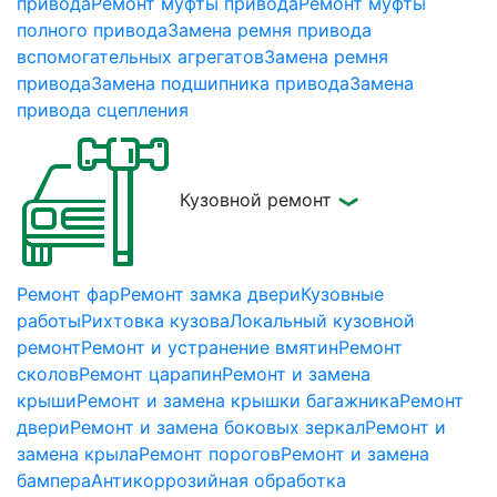
привода
Ремонт муфты привода
Ремонт муфты
полного привода
Замена ремня привода
вспомогательных агрегатов
Замена ремня
привода
Замена подшипника привода
Замена
привода сцепления
Кузовной ремонт
Ремонт фар
Ремонт замка двери
Кузовные
работы
Рихтовка кузова
Локальный кузовной
ремонт
Ремонт и устранение вмятин
Ремонт
сколов
Ремонт царапин
Ремонт и замена
крыши
Ремонт и замена крышки багажника
Ремонт
двери
Ремонт и замена боковых зеркал
Ремонт и
замена крыла
Ремонт порогов
Ремонт и замена
бампера
Антикоррозийная обработка