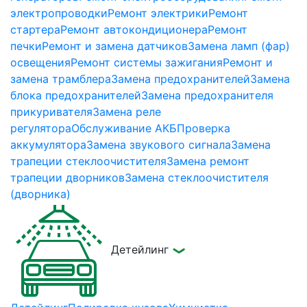
электропроводки
Ремонт электрики
Ремонт
стартера
Ремонт автокондиционера
Ремонт
печки
Ремонт и замена датчиков
Замена ламп (фар)
освещения
Ремонт системы зажигания
Ремонт и
замена трамблера
Замена предохранителей
Замена
блока предохранителей
Замена предохранителя
прикуривателя
Замена реле
регулятора
Обслуживание АКБ
Проверка
аккумулятора
Замена звукового сигнала
Замена
трапеции стеклоочистителя
Замена ремонт
трапеции дворников
Замена стеклоочистителя
(дворника)
Детейлинг