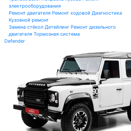
электрооборудования
Ремонт двигателя
Ремонт ходовой
Диагностика
Кузовной ремонт
Замена стёкол
Детейлинг
Ремонт дизельного
двигателя
Тормозная система
Defender