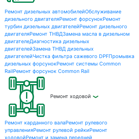
Ремонт дизельных автомобилей
Обслуживание
дизельного двигателя
Ремонт форсунок
Ремонт
турбин дизельных двигателей
Ремонт дизельного
двигателя
Ремонт ТНВД
Замена масла в дизельном
двигателе
Диагностика дизельных
двигателей
Замена ТНВД дизельных
двигателей
Чистка фильтра сажевого DPF
Промывка
дизельных форсунок
Ремонт системы Common
Rail
Ремонт форсунок Common Rail
Ремонт ходовой
Ремонт карданного вала
Ремонт рулевого
управления
Ремонт рулевой рейки
Ремонт
ходовой
Ремонт и замена передней