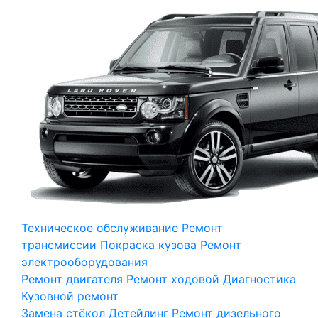
Техническое обслуживание
Ремонт
трансмиссии
Покраска кузова
Ремонт
электрооборудования
Ремонт двигателя
Ремонт ходовой
Диагностика
Кузовной ремонт
Замена стёкол
Детейлинг
Ремонт дизельного