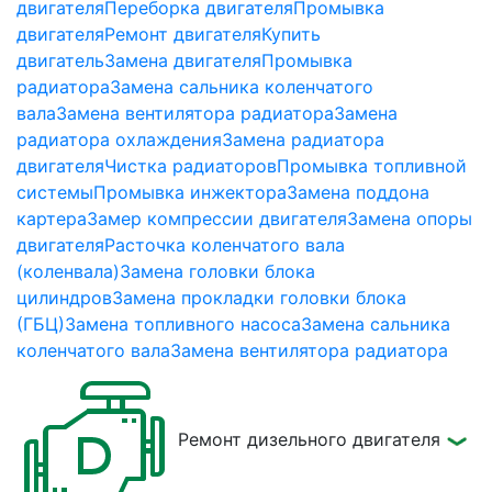
двигателя
Переборка двигателя
Промывка
двигателя
Ремонт двигателя
Купить
двигатель
Замена двигателя
Промывка
радиатора
Замена сальника коленчатого
вала
Замена вентилятора радиатора
Замена
радиатора охлаждения
Замена радиатора
двигателя
Чистка радиаторов
Промывка топливной
системы
Промывка инжектора
Замена поддона
картера
Замер компрессии двигателя
Замена опоры
двигателя
Расточка коленчатого вала
(коленвала)
Замена головки блока
цилиндров
Замена прокладки головки блока
(ГБЦ)
Замена топливного насоса
Замена сальника
коленчатого вала
Замена вентилятора радиатора
Ремонт дизельного двигателя