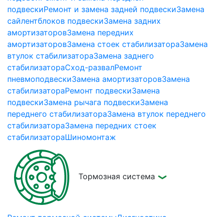
подвески
Ремонт и замена задней подвески
Замена
сайлентблоков подвески
Замена задних
амортизаторов
Замена передних
амортизаторов
Замена стоек стабилизатора
Замена
втулок стабилизатора
Замена заднего
стабилизатора
Сход-развал
Ремонт
пневмоподвески
Замена амортизаторов
Замена
стабилизатора
Ремонт подвески
Замена
подвески
Замена рычага подвески
Замена
переднего стабилизатора
Замена втулок переднего
стабилизатора
Замена передних стоек
стабилизатора
Шиномонтаж
Тормозная система