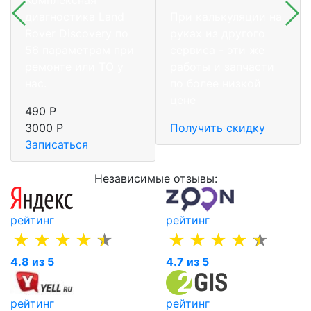
диагностика Land
При калькуляции на
Rover Discovery по
руках из другого
56 параметрам при
сервиса - эти же
ремонте или ТО у
работы и запчасти
нас.
по более низкой
цене
490 Р
3000 Р
Получить скидку
Записаться
Независимые отзывы:
рейтинг
рейтинг
4.8 из 5
4.7 из 5
рейтинг
рейтинг