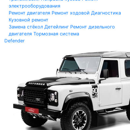
электрооборудования
Ремонт двигателя
Ремонт ходовой
Диагностика
Кузовной ремонт
Замена стёкол
Детейлинг
Ремонт дизельного
двигателя
Тормозная система
Defender