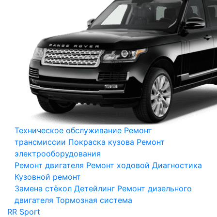
Техническое обслуживание
Ремонт
трансмиссии
Покраска кузова
Ремонт
электрооборудования
Ремонт двигателя
Ремонт ходовой
Диагностика
Кузовной ремонт
Замена стёкол
Детейлинг
Ремонт дизельного
двигателя
Тормозная система
RR Sport