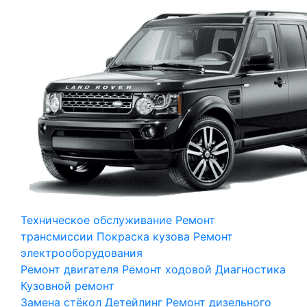
Техническое обслуживание
Ремонт
трансмиссии
Покраска кузова
Ремонт
электрооборудования
Ремонт двигателя
Ремонт ходовой
Диагностика
Кузовной ремонт
Замена стёкол
Детейлинг
Ремонт дизельного