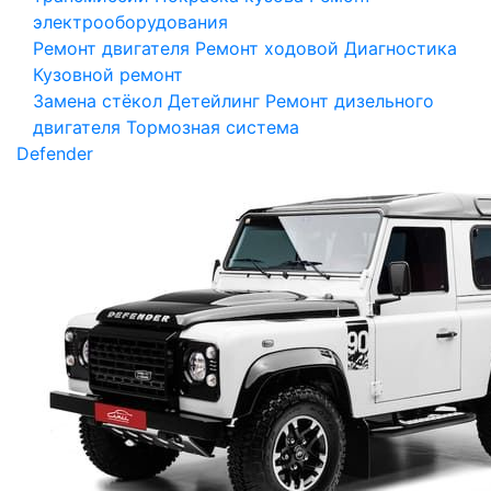
электрооборудования
Ремонт двигателя
Ремонт ходовой
Диагностика
Кузовной ремонт
Замена стёкол
Детейлинг
Ремонт дизельного
двигателя
Тормозная система
Defender