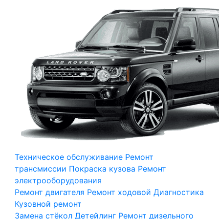
Техническое обслуживание
Ремонт
трансмиссии
Покраска кузова
Ремонт
электрооборудования
Ремонт двигателя
Ремонт ходовой
Диагностика
Кузовной ремонт
Замена стёкол
Детейлинг
Ремонт дизельного