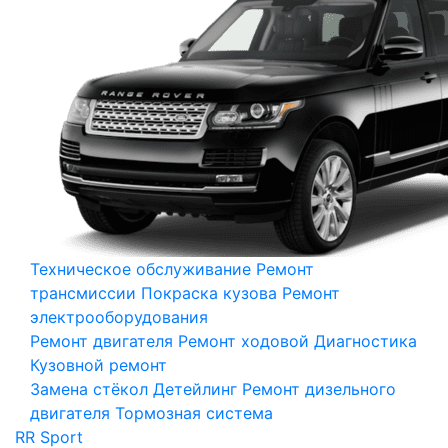
Техническое обслуживание
Ремонт
трансмиссии
Покраска кузова
Ремонт
электрооборудования
Ремонт двигателя
Ремонт ходовой
Диагностика
Кузовной ремонт
Замена стёкол
Детейлинг
Ремонт дизельного
двигателя
Тормозная система
RR Sport