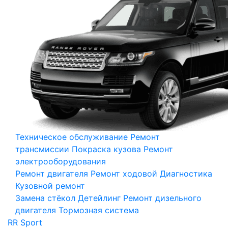
Техническое обслуживание
Ремонт
трансмиссии
Покраска кузова
Ремонт
электрооборудования
Ремонт двигателя
Ремонт ходовой
Диагностика
Кузовной ремонт
Замена стёкол
Детейлинг
Ремонт дизельного
двигателя
Тормозная система
RR Sport