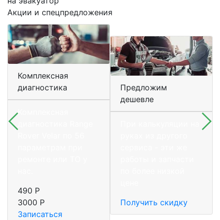
на эвакуатор
Акции и спецпредложения
Комплексная
диагностика
Предложим
дешевле
Комплексная
диагностика Range
При калькуляции на
Rover Velar по 56
руках из другого
параметрам при
сервиса - эти же
ремонте или ТО у
работы и запчасти
нас.
по более низкой
цене
490 Р
3000 Р
Получить скидку
Записаться