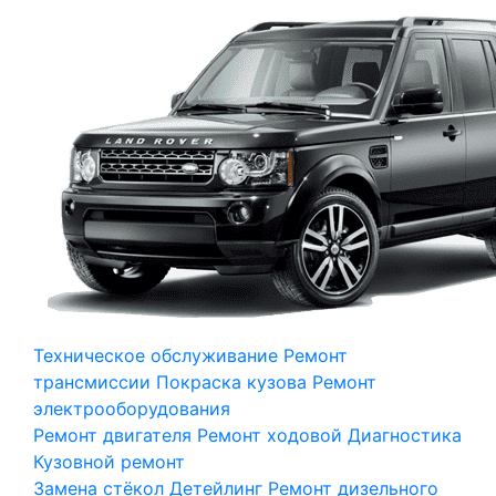
Техническое обслуживание
Ремонт
трансмиссии
Покраска кузова
Ремонт
электрооборудования
Ремонт двигателя
Ремонт ходовой
Диагностика
Кузовной ремонт
Замена стёкол
Детейлинг
Ремонт дизельного