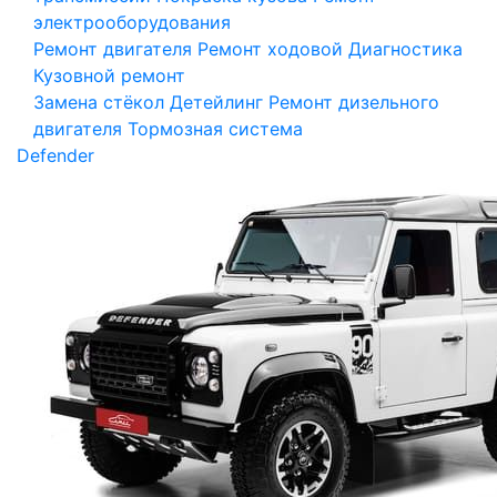
электрооборудования
Ремонт двигателя
Ремонт ходовой
Диагностика
Кузовной ремонт
Замена стёкол
Детейлинг
Ремонт дизельного
двигателя
Тормозная система
Defender