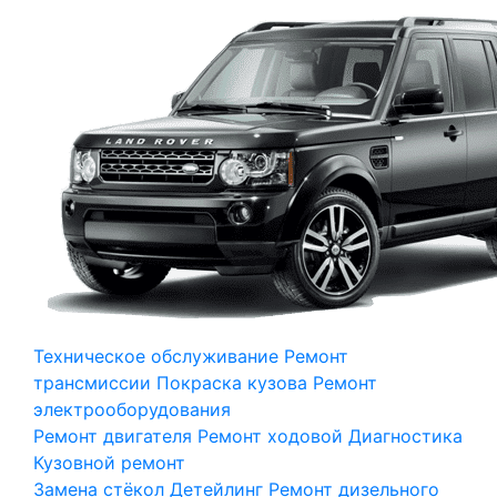
Техническое обслуживание
Ремонт
трансмиссии
Покраска кузова
Ремонт
электрооборудования
Ремонт двигателя
Ремонт ходовой
Диагностика
Кузовной ремонт
Замена стёкол
Детейлинг
Ремонт дизельного