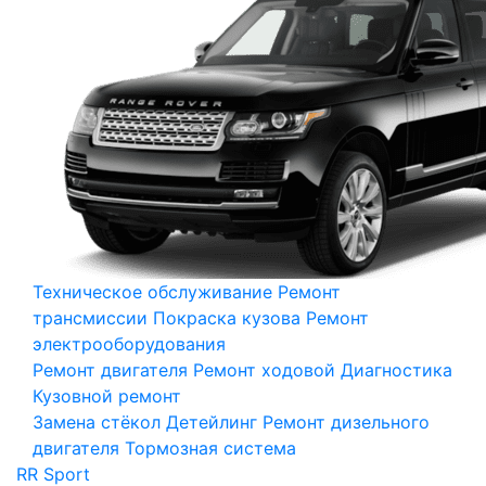
Техническое обслуживание
Ремонт
трансмиссии
Покраска кузова
Ремонт
электрооборудования
Ремонт двигателя
Ремонт ходовой
Диагностика
Кузовной ремонт
Замена стёкол
Детейлинг
Ремонт дизельного
двигателя
Тормозная система
RR Sport