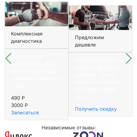
Комплексная
Предложим
диагностика
дешевле
Комплексная
При калькуляции на
диагностика Jaguar
руках из другого
по 56 параметрам
сервиса - эти же
при ремонте или ТО
работы и запчасти
у нас.
по более низкой
цене
490 Р
3000 Р
Получить скидку
Записаться
Независимые отзывы: