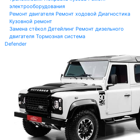
электрооборудования
Ремонт двигателя
Ремонт ходовой
Диагностика
Кузовной ремонт
Замена стёкол
Детейлинг
Ремонт дизельного
двигателя
Тормозная система
Defender