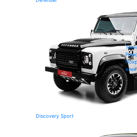
Defender
Техн
Ремо
Покр
элек
Discovery Sport