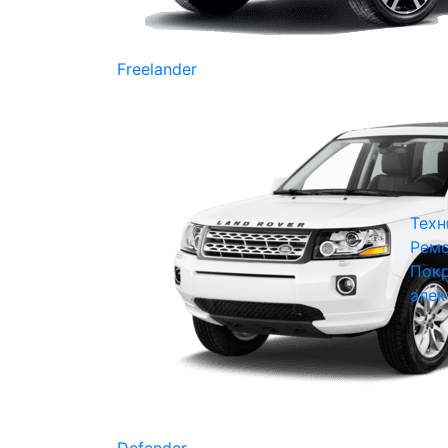
Freelander
Техн
Ремо
Покр
элек