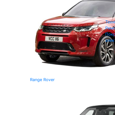
Техн
Ремо
Покр
элек
Range Rover