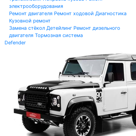
электрооборудования
Ремонт двигателя
Ремонт ходовой
Диагностика
Кузовной ремонт
Замена стёкол
Детейлинг
Ремонт дизельного
двигателя
Тормозная система
Defender