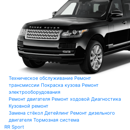
Техническое обслуживание
Ремонт
трансмиссии
Покраска кузова
Ремонт
электрооборудования
Ремонт двигателя
Ремонт ходовой
Диагностика
Кузовной ремонт
Замена стёкол
Детейлинг
Ремонт дизельного
двигателя
Тормозная система
RR Sport