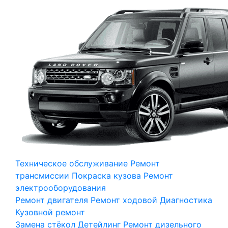
Техническое обслуживание
Ремонт
трансмиссии
Покраска кузова
Ремонт
электрооборудования
Ремонт двигателя
Ремонт ходовой
Диагностика
Кузовной ремонт
Замена стёкол
Детейлинг
Ремонт дизельного