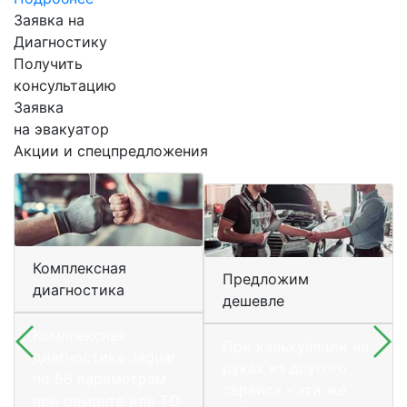
Заявка на
Диагностику
Получить
консультацию
Заявка
на эвакуатор
Акции и спецпредложения
Комплексная
Предложим
диагностика
дешевле
Комплексная
При калькуляции на
диагностика Jaguar
руках из другого
по 56 параметрам
сервиса - эти же
при ремонте или ТО