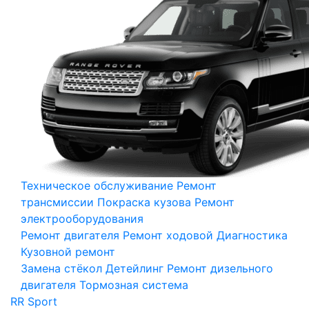
Техническое обслуживание
Ремонт
трансмиссии
Покраска кузова
Ремонт
электрооборудования
Ремонт двигателя
Ремонт ходовой
Диагностика
Кузовной ремонт
Замена стёкол
Детейлинг
Ремонт дизельного
двигателя
Тормозная система
RR Sport