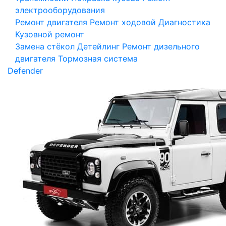
электрооборудования
Ремонт двигателя
Ремонт ходовой
Диагностика
Кузовной ремонт
Замена стёкол
Детейлинг
Ремонт дизельного
двигателя
Тормозная система
Defender