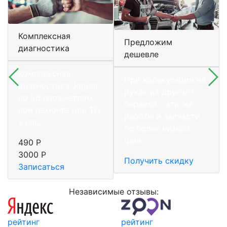
Комплексная
Предложим
диагностика
дешевле
Комплексная
При калькуляции на
диагностика Jaguar
руках из другого
по 56 параметрам
сервиса - эти же
при ремонте или ТО
работы и запчасти
у нас.
по более низкой
цене
490 Р
3000 Р
Получить скидку
Записаться
Независимые отзывы:
рейтинг
рейтинг