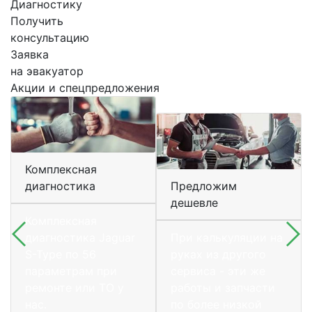
Диагностику
Получить
консультацию
Заявка
на эвакуатор
Акции и спецпредложения
Комплексная
диагностика
Предложим
дешевле
Комплексная
диагностика Jaguar
При калькуляции на
S-Type по 56
руках из другого
параметрам при
сервиса - эти же
ремонте или ТО у
работы и запчасти
нас.
по более низкой