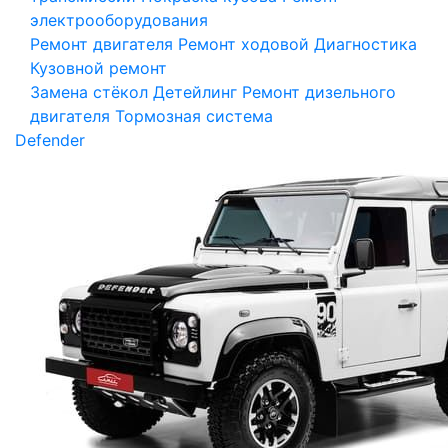
электрооборудования
Ремонт двигателя
Ремонт ходовой
Диагностика
Кузовной ремонт
Замена стёкол
Детейлинг
Ремонт дизельного
двигателя
Тормозная система
Defender