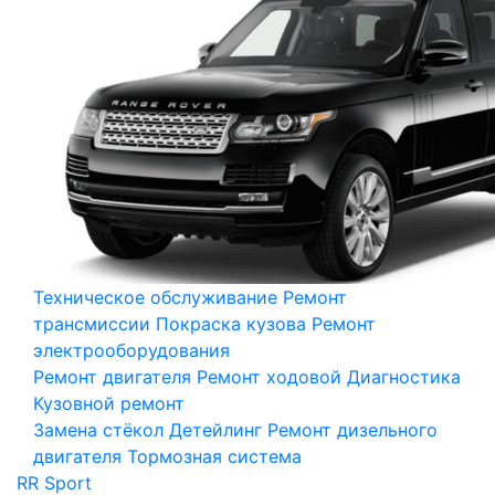
Техническое обслуживание
Ремонт
трансмиссии
Покраска кузова
Ремонт
электрооборудования
Ремонт двигателя
Ремонт ходовой
Диагностика
Кузовной ремонт
Замена стёкол
Детейлинг
Ремонт дизельного
двигателя
Тормозная система
RR Sport