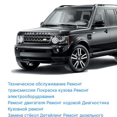
Техническое обслуживание
Ремонт
трансмиссии
Покраска кузова
Ремонт
электрооборудования
Ремонт двигателя
Ремонт ходовой
Диагностика
Кузовной ремонт
Замена стёкол
Детейлинг
Ремонт дизельного