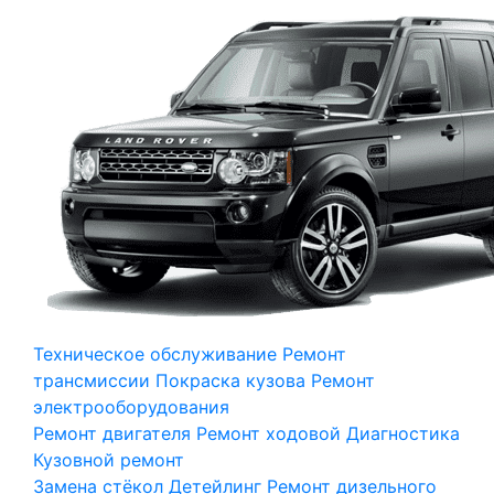
Техническое обслуживание
Ремонт
трансмиссии
Покраска кузова
Ремонт
электрооборудования
Ремонт двигателя
Ремонт ходовой
Диагностика
Кузовной ремонт
Замена стёкол
Детейлинг
Ремонт дизельного