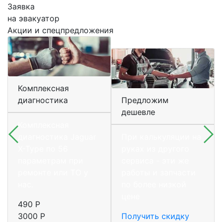
Заявка
на эвакуатор
Акции и спецпредложения
Комплексная
диагностика
Предложим
дешевле
Комплексная
диагностика Jaguar
При калькуляции на
X-Type по 56
руках из другого
параметрам при
сервиса - эти же
ремонте или ТО у
работы и запчасти
нас.
по более низкой
цене
490 Р
3000 Р
Получить скидку