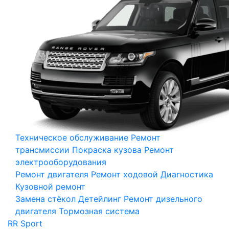
Техническое обслуживание
Ремонт
трансмиссии
Покраска кузова
Ремонт
электрооборудования
Ремонт двигателя
Ремонт ходовой
Диагностика
Кузовной ремонт
Замена стёкол
Детейлинг
Ремонт дизельного
двигателя
Тормозная система
RR Sport