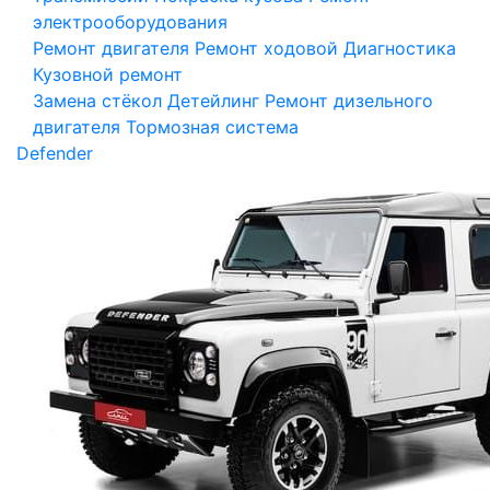
электрооборудования
Ремонт двигателя
Ремонт ходовой
Диагностика
Кузовной ремонт
Замена стёкол
Детейлинг
Ремонт дизельного
двигателя
Тормозная система
Defender