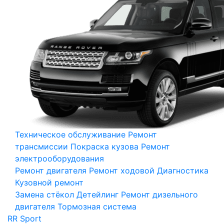
Техническое обслуживание
Ремонт
трансмиссии
Покраска кузова
Ремонт
электрооборудования
Ремонт двигателя
Ремонт ходовой
Диагностика
Кузовной ремонт
Замена стёкол
Детейлинг
Ремонт дизельного
двигателя
Тормозная система
RR Sport