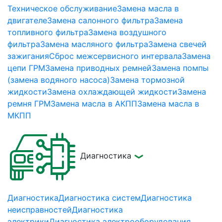
Техническое обслуживание
Замена масла в
двигателе
Замена салонного фильтра
Замена
топливного фильтра
Замена воздушного
фильтра
Замена масляного фильтра
Замена свечей
зажигания
Сброс межсервисного интервала
Замена
цепи ГРМ
Замена приводных ремней
Замена помпы
(замена водяного насоса)
Замена тормозной
жидкости
Замена охлаждающей жидкости
Замена
ремня ГРМ
Замена масла в АКПП
Замена масла в
МКПП
Диагностика
Диагностика
Диагностика систем
Диагностика
неисправностей
Диагностика
электрики
Диагностика электрооборудования