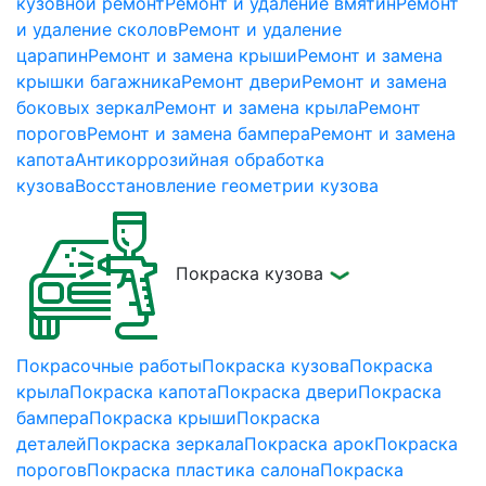
кузовной ремонт
Ремонт и удаление вмятин
Ремонт
и удаление сколов
Ремонт и удаление
царапин
Ремонт и замена крыши
Ремонт и замена
крышки багажника
Ремонт двери
Ремонт и замена
боковых зеркал
Ремонт и замена крыла
Ремонт
порогов
Ремонт и замена бампера
Ремонт и замена
капота
Антикоррозийная обработка
кузова
Восстановление геометрии кузова
Покраска кузова
Покрасочные работы
Покраска кузова
Покраска
крыла
Покраска капота
Покраска двери
Покраска
бампера
Покраска крыши
Покраска
деталей
Покраска зеркала
Покраска арок
Покраска
порогов
Покраска пластика салона
Покраска