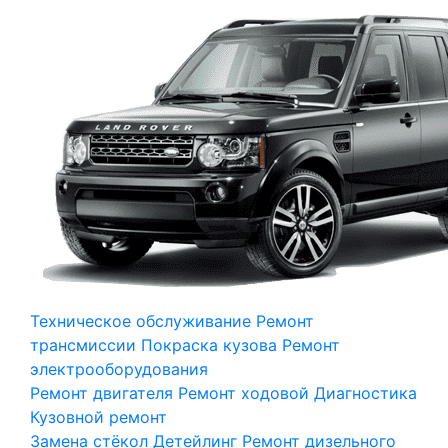
Техническое обслуживание
Ремонт
трансмиссии
Покраска кузова
Ремонт
электрооборудования
Ремонт двигателя
Ремонт ходовой
Диагностика
Кузовной ремонт
Замена стёкол
Детейлинг
Ремонт дизельного