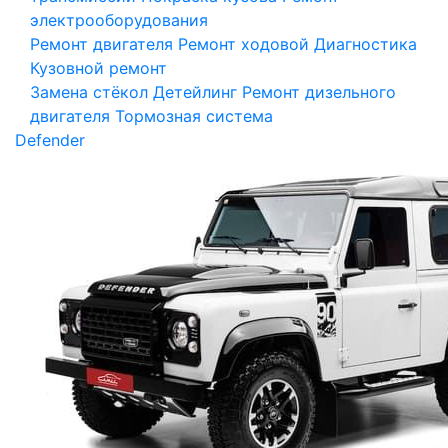
электрооборудования
Ремонт двигателя
Ремонт ходовой
Диагностика
Кузовной ремонт
Замена стёкол
Детейлинг
Ремонт дизельного
двигателя
Тормозная система
Defender