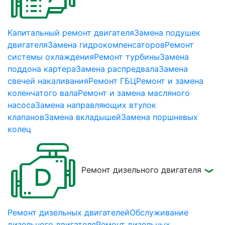
Капитальный ремонт двигателя
Замена подушек
двигателя
Замена гидрокомпенсаторов
Ремонт
системы охлаждения
Ремонт турбины
Замена
поддона картера
Замена распредвала
Замена
свечей накаливания
Ремонт ГБЦ
Ремонт и замена
коленчатого вала
Ремонт и замена масляного
насоса
Замена направляющих втулок
клапанов
Замена вкладышей
Замена поршневых
колец
Ремонт дизельного двигателя
Ремонт дизельных двигателей
Обслуживание
дизельного двигателя
Ремонт дизельных