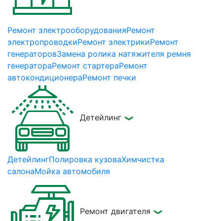
Ремонт электрооборудования
Ремонт
электропроводки
Ремонт электрики
Ремонт
генераторов
Замена ролика натяжителя ремня
генератора
Ремонт стартера
Ремонт
автокондиционера
Ремонт печки
Детейлинг
Детейлинг
Полировка кузова
Химчистка
салона
Мойка автомобиля
Ремонт двигателя