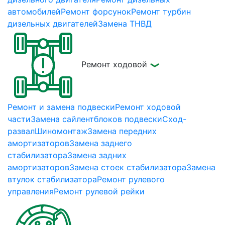
автомобилей
Ремонт форсунок
Ремонт турбин
дизельных двигателей
Замена ТНВД
Ремонт ходовой
Ремонт и замена подвески
Ремонт ходовой
части
Замена сайлентблоков подвески
Сход-
развал
Шиномонтаж
Замена передних
амортизаторов
Замена заднего
стабилизатора
Замена задних
амортизаторов
Замена стоек стабилизатора
Замена
втулок стабилизатора
Ремонт рулевого
управления
Ремонт рулевой рейки