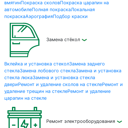
вмятин
Покраска сколов
Покраска царапин на
автомобиле
Полная покраска
Локальная
покраска
Аэрография
Подбор краски
Замена стёкол
Вклейка и установка стекол
Замена заднего
стекла
Замена лобового стекла
Замена и установка
стекла люка
Замена и установка стекла
двери
Ремонт и удаление сколов на стекле
Ремонт и
удаление трещин на стекле
Ремонт и удаление
царапин на стекле
Ремонт электрооборудования