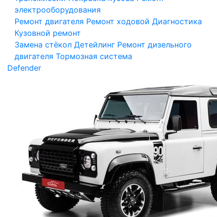
электрооборудования
Ремонт двигателя
Ремонт ходовой
Диагностика
Кузовной ремонт
Замена стёкол
Детейлинг
Ремонт дизельного
двигателя
Тормозная система
Defender