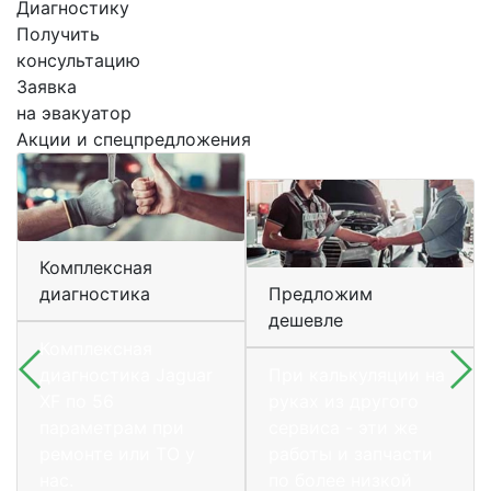
Диагностику
Получить
консультацию
Заявка
на эвакуатор
Акции и спецпредложения
Комплексная
диагностика
Предложим
дешевле
Комплексная
диагностика Jaguar
При калькуляции на
XF по 56
руках из другого
параметрам при
сервиса - эти же
ремонте или ТО у
работы и запчасти
нас.
по более низкой