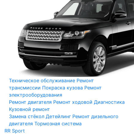
Техническое обслуживание
Ремонт
трансмиссии
Покраска кузова
Ремонт
электрооборудования
Ремонт двигателя
Ремонт ходовой
Диагностика
Кузовной ремонт
Замена стёкол
Детейлинг
Ремонт дизельного
двигателя
Тормозная система
RR Sport