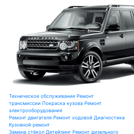
Техническое обслуживание
Ремонт
трансмиссии
Покраска кузова
Ремонт
электрооборудования
Ремонт двигателя
Ремонт ходовой
Диагностика
Кузовной ремонт
Замена стёкол
Детейлинг
Ремонт дизельного