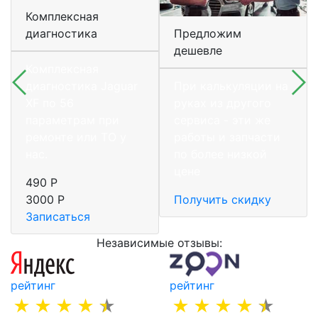
Комплексная
диагностика
Предложим
дешевле
Комплексная
диагностика Jaguar
При калькуляции на
XF по 56
руках из другого
параметрам при
сервиса - эти же
ремонте или ТО у
работы и запчасти
нас.
по более низкой
цене
490 Р
3000 Р
Получить скидку
Записаться
Независимые отзывы:
рейтинг
рейтинг