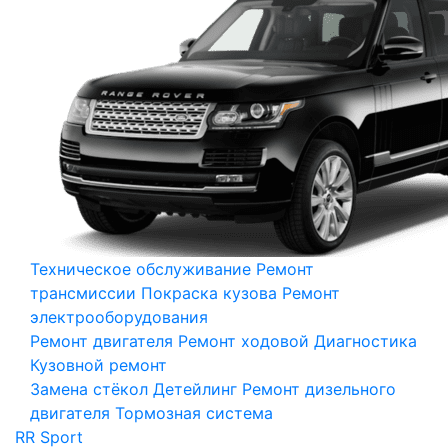
Техническое обслуживание
Ремонт
трансмиссии
Покраска кузова
Ремонт
электрооборудования
Ремонт двигателя
Ремонт ходовой
Диагностика
Кузовной ремонт
Замена стёкол
Детейлинг
Ремонт дизельного
двигателя
Тормозная система
RR Sport