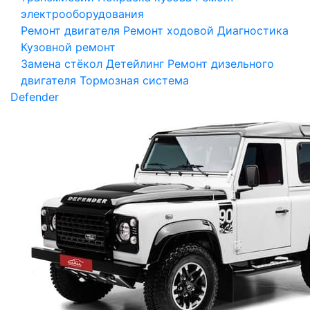
электрооборудования
Ремонт двигателя
Ремонт ходовой
Диагностика
Кузовной ремонт
Замена стёкол
Детейлинг
Ремонт дизельного
двигателя
Тормозная система
Defender