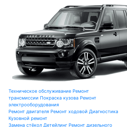
Техническое обслуживание
Ремонт
трансмиссии
Покраска кузова
Ремонт
электрооборудования
Ремонт двигателя
Ремонт ходовой
Диагностика
Кузовной ремонт
Замена стёкол
Детейлинг
Ремонт дизельного