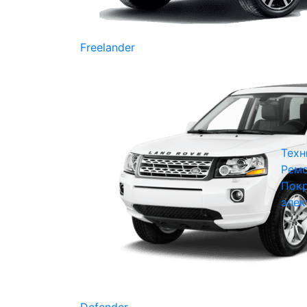
Freelander
Техн
Ремо
Покр
элек