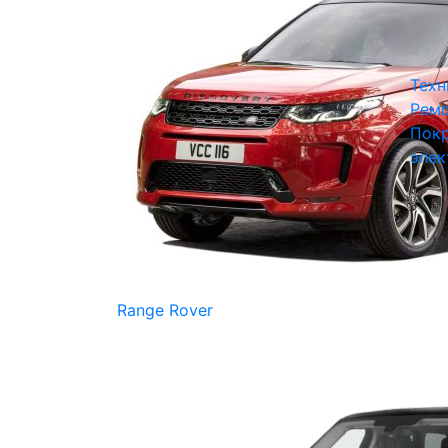
Техн
Ремо
Покр
элек
Range Rover