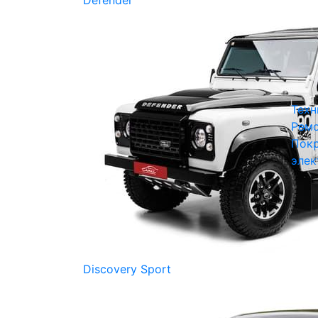
Defender
Техн
Ремо
Покр
элек
Discovery Sport