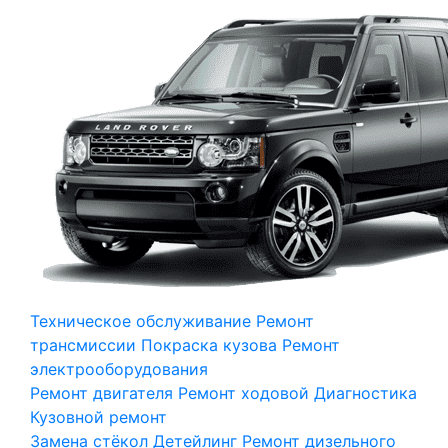
Техническое обслуживание
Ремонт
трансмиссии
Покраска кузова
Ремонт
электрооборудования
Ремонт двигателя
Ремонт ходовой
Диагностика
Кузовной ремонт
Замена стёкол
Детейлинг
Ремонт дизельного