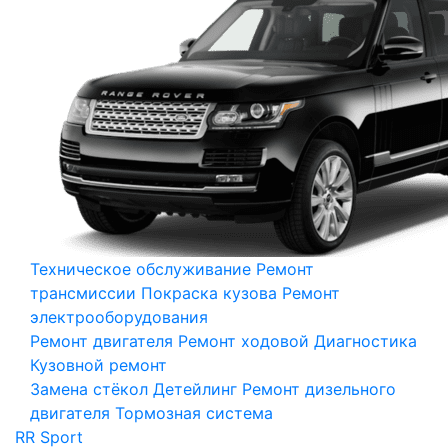
Техническое обслуживание
Ремонт
трансмиссии
Покраска кузова
Ремонт
электрооборудования
Ремонт двигателя
Ремонт ходовой
Диагностика
Кузовной ремонт
Замена стёкол
Детейлинг
Ремонт дизельного
двигателя
Тормозная система
RR Sport