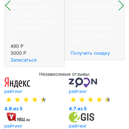
диагностика Land
При калькуляции на
Rover Discovery 4 по
руках из другого
56 параметрам при
сервиса - эти же
ремонте или ТО у
работы и запчасти
нас.
по более низкой
цене
490 Р
3000 Р
Получить скидку
Записаться
Независимые отзывы:
рейтинг
рейтинг
4.8 из 5
4.7 из 5
рейтинг
рейтинг