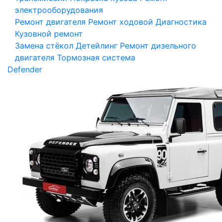
электрооборудования
Ремонт двигателя
Ремонт ходовой
Диагностика
Кузовной ремонт
Замена стёкол
Детейлинг
Ремонт дизельного
двигателя
Тормозная система
Defender