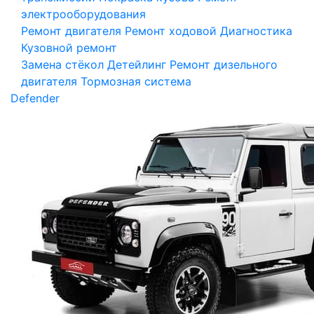
электрооборудования
Ремонт двигателя
Ремонт ходовой
Диагностика
Кузовной ремонт
Замена стёкол
Детейлинг
Ремонт дизельного
двигателя
Тормозная система
Defender