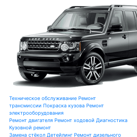
Техническое обслуживание
Ремонт
трансмиссии
Покраска кузова
Ремонт
электрооборудования
Ремонт двигателя
Ремонт ходовой
Диагностика
Кузовной ремонт
Замена стёкол
Детейлинг
Ремонт дизельного