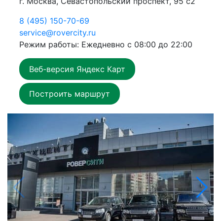
г. Москва, Севастопольский проспект, 95 с2
8 (495) 150-70-69
service@rovercity.ru
Режим работы: Ежедневно с 08:00 до 22:00
Веб-версия Яндекс Карт
Построить маршрут