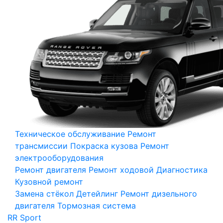
Техническое обслуживание
Ремонт
трансмиссии
Покраска кузова
Ремонт
электрооборудования
Ремонт двигателя
Ремонт ходовой
Диагностика
Кузовной ремонт
Замена стёкол
Детейлинг
Ремонт дизельного
двигателя
Тормозная система
RR Sport