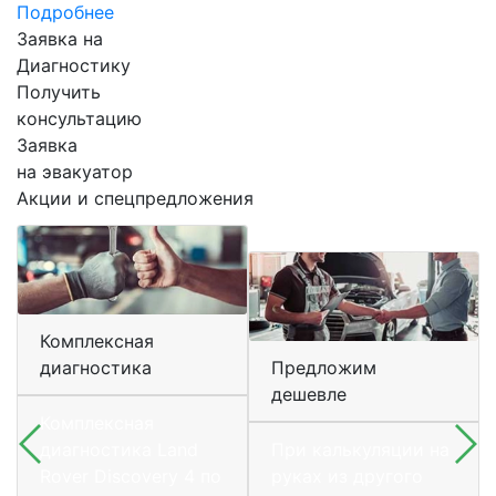
Подробнее
Заявка на
Диагностику
Получить
консультацию
Заявка
на эвакуатор
Акции и спецпредложения
Комплексная
диагностика
Предложим
дешевле
Комплексная
диагностика Land
При калькуляции на
Rover Discovery 4 по
руках из другого