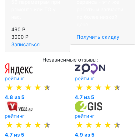
56 параметрам при
сервиса - эти же
ремонте или ТО у
работы и запчасти
нас.
по более низкой
цене
490 Р
3000 Р
Получить скидку
Записаться
Независимые отзывы:
рейтинг
рейтинг
4.8 из 5
4.7 из 5
рейтинг
рейтинг
4.7 из 5
4.9 из 5