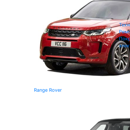
Техн
Ремо
Покр
элек
Range Rover