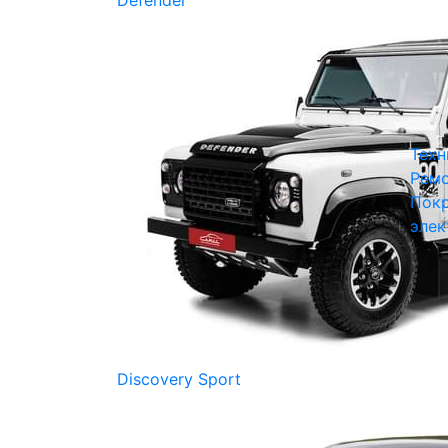
Defender
Техн
Ремо
Покр
элек
Discovery Sport