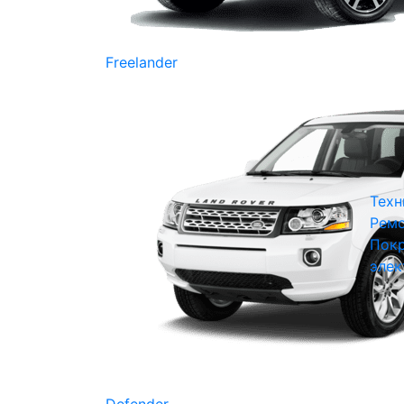
Freelander
Техн
Ремо
Покр
элек