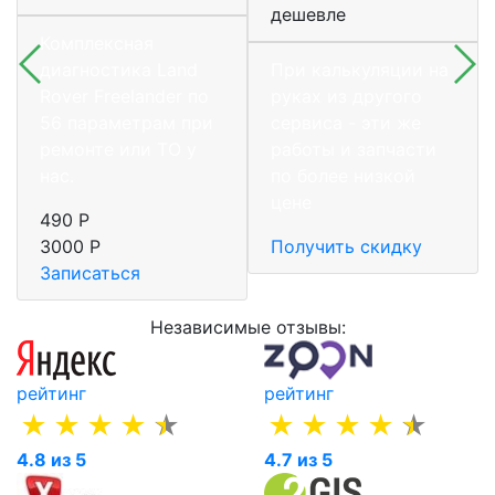
дешевле
Комплексная
диагностика Land
При калькуляции на
Rover Freelander по
руках из другого
56 параметрам при
сервиса - эти же
ремонте или ТО у
работы и запчасти
нас.
по более низкой
цене
490 Р
3000 Р
Получить скидку
Записаться
Независимые отзывы:
рейтинг
рейтинг
4.8 из 5
4.7 из 5