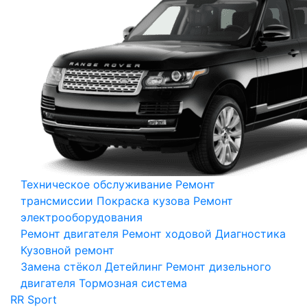
Техническое обслуживание
Ремонт
трансмиссии
Покраска кузова
Ремонт
электрооборудования
Ремонт двигателя
Ремонт ходовой
Диагностика
Кузовной ремонт
Замена стёкол
Детейлинг
Ремонт дизельного
двигателя
Тормозная система
RR Sport