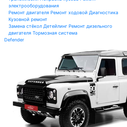
электрооборудования
Ремонт двигателя
Ремонт ходовой
Диагностика
Кузовной ремонт
Замена стёкол
Детейлинг
Ремонт дизельного
двигателя
Тормозная система
Defender