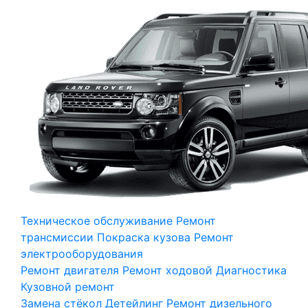
Техническое обслуживание
Ремонт
трансмиссии
Покраска кузова
Ремонт
электрооборудования
Ремонт двигателя
Ремонт ходовой
Диагностика
Кузовной ремонт
Замена стёкол
Детейлинг
Ремонт дизельного