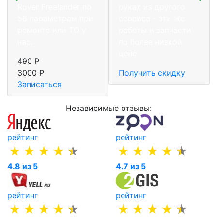
Rover Freelander по
руках из другого
56 параметрам при
сервиса - эти же
ремонте или ТО у
работы и запчасти
нас.
по более низкой
цене
490 Р
3000 Р
Получить скидку
Записаться
Независимые отзывы:
рейтинг
рейтинг
4.8 из 5
4.7 из 5
рейтинг
рейтинг