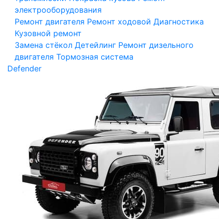
электрооборудования
Ремонт двигателя
Ремонт ходовой
Диагностика
Кузовной ремонт
Замена стёкол
Детейлинг
Ремонт дизельного
двигателя
Тормозная система
Defender