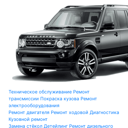
Техническое обслуживание
Ремонт
трансмиссии
Покраска кузова
Ремонт
электрооборудования
Ремонт двигателя
Ремонт ходовой
Диагностика
Кузовной ремонт
Замена стёкол
Детейлинг
Ремонт дизельного