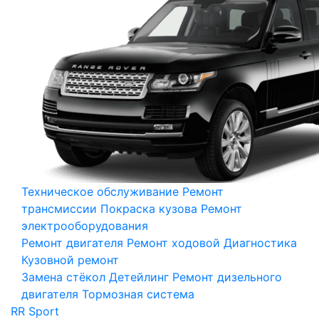
Техническое обслуживание
Ремонт
трансмиссии
Покраска кузова
Ремонт
электрооборудования
Ремонт двигателя
Ремонт ходовой
Диагностика
Кузовной ремонт
Замена стёкол
Детейлинг
Ремонт дизельного
двигателя
Тормозная система
RR Sport