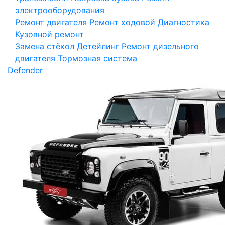
электрооборудования
Ремонт двигателя
Ремонт ходовой
Диагностика
Кузовной ремонт
Замена стёкол
Детейлинг
Ремонт дизельного
двигателя
Тормозная система
Defender