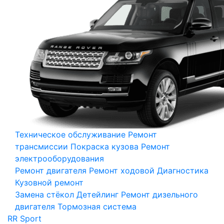
Техническое обслуживание
Ремонт
трансмиссии
Покраска кузова
Ремонт
электрооборудования
Ремонт двигателя
Ремонт ходовой
Диагностика
Кузовной ремонт
Замена стёкол
Детейлинг
Ремонт дизельного
двигателя
Тормозная система
RR Sport