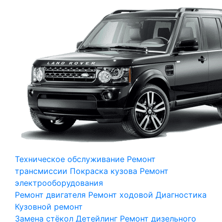
Техническое обслуживание
Ремонт
трансмиссии
Покраска кузова
Ремонт
электрооборудования
Ремонт двигателя
Ремонт ходовой
Диагностика
Кузовной ремонт
Замена стёкол
Детейлинг
Ремонт дизельного