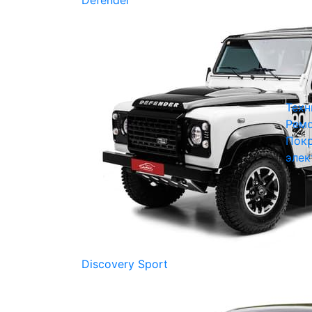
Defender
Техн
Ремо
Покр
элек
Discovery Sport