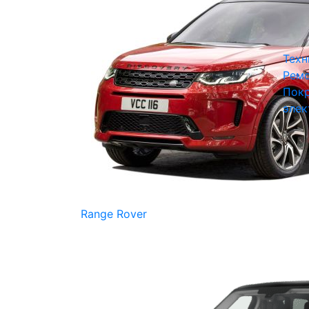
Техн
Ремо
Покр
элек
Range Rover