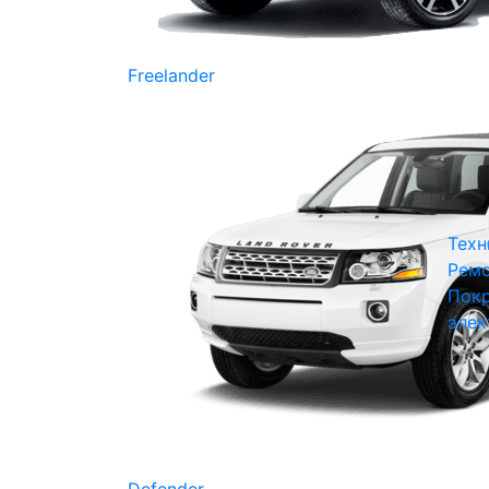
Freelander
Техн
Ремо
Покр
элек