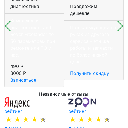
диагностика
Предложим
дешевле
Комплексная
диагностика Land
При калькуляции на
Rover Freelander по
руках из другого
56 параметрам при
сервиса - эти же
ремонте или ТО у
работы и запчасти
нас.
по более низкой
цене
490 Р
3000 Р
Получить скидку
Записаться
Независимые отзывы:
рейтинг
рейтинг