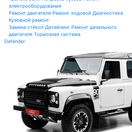
электрооборудования
Ремонт двигателя
Ремонт ходовой
Диагностика
Кузовной ремонт
Замена стёкол
Детейлинг
Ремонт дизельного
двигателя
Тормозная система
Defender