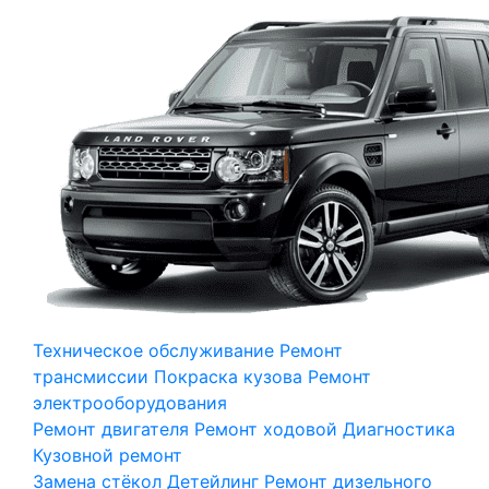
Техническое обслуживание
Ремонт
трансмиссии
Покраска кузова
Ремонт
электрооборудования
Ремонт двигателя
Ремонт ходовой
Диагностика
Кузовной ремонт
Замена стёкол
Детейлинг
Ремонт дизельного