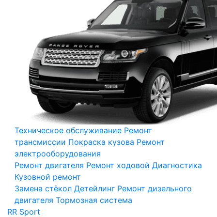
Техническое обслуживание
Ремонт
трансмиссии
Покраска кузова
Ремонт
электрооборудования
Ремонт двигателя
Ремонт ходовой
Диагностика
Кузовной ремонт
Замена стёкол
Детейлинг
Ремонт дизельного
двигателя
Тормозная система
RR Sport