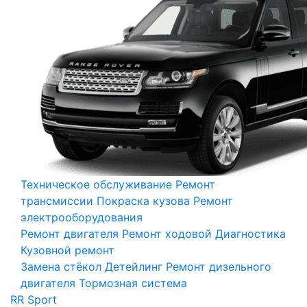
Техническое обслуживание
Ремонт
трансмиссии
Покраска кузова
Ремонт
электрооборудования
Ремонт двигателя
Ремонт ходовой
Диагностика
Кузовной ремонт
Замена стёкол
Детейлинг
Ремонт дизельного
двигателя
Тормозная система
RR Sport