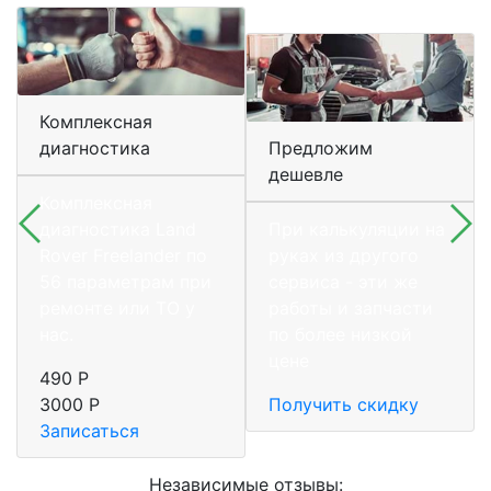
Комплексная
диагностика
Предложим
дешевле
Комплексная
диагностика Land
При калькуляции на
Rover Freelander по
руках из другого
56 параметрам при
сервиса - эти же
ремонте или ТО у
работы и запчасти
нас.
по более низкой
цене
490 Р
3000 Р
Получить скидку
Записаться
Независимые отзывы: