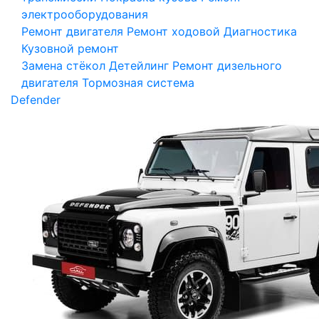
электрооборудования
Ремонт двигателя
Ремонт ходовой
Диагностика
Кузовной ремонт
Замена стёкол
Детейлинг
Ремонт дизельного
двигателя
Тормозная система
Defender