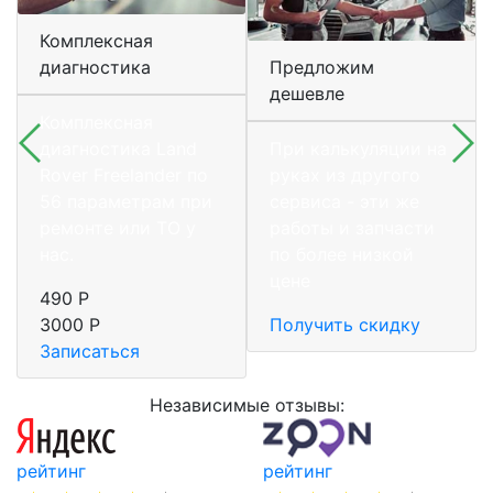
Комплексная
диагностика
Предложим
дешевле
Комплексная
диагностика Land
При калькуляции на
Rover Freelander по
руках из другого
56 параметрам при
сервиса - эти же
ремонте или ТО у
работы и запчасти
нас.
по более низкой
цене
490 Р
3000 Р
Получить скидку
Записаться
Независимые отзывы:
рейтинг
рейтинг