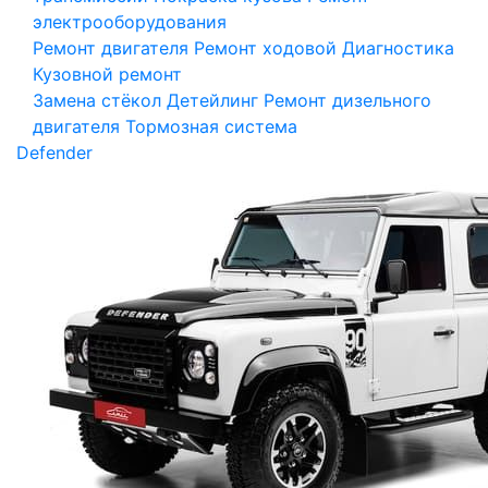
электрооборудования
Ремонт двигателя
Ремонт ходовой
Диагностика
Кузовной ремонт
Замена стёкол
Детейлинг
Ремонт дизельного
двигателя
Тормозная система
Defender