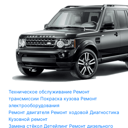
Техническое обслуживание
Ремонт
трансмиссии
Покраска кузова
Ремонт
электрооборудования
Ремонт двигателя
Ремонт ходовой
Диагностика
Кузовной ремонт
Замена стёкол
Детейлинг
Ремонт дизельного