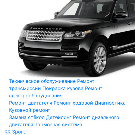
Техническое обслуживание
Ремонт
трансмиссии
Покраска кузова
Ремонт
электрооборудования
Ремонт двигателя
Ремонт ходовой
Диагностика
Кузовной ремонт
Замена стёкол
Детейлинг
Ремонт дизельного
двигателя
Тормозная система
RR Sport