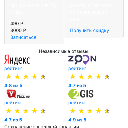
при ремонте или ТО
работы и запчасти
у нас.
по более низкой
цене
490 Р
3000 Р
Получить скидку
Записаться
Независимые отзывы:
рейтинг
рейтинг
4.8 из 5
4.7 из 5
рейтинг
рейтинг
4.7 из 5
4.9 из 5
Сохранение заводской гарантии