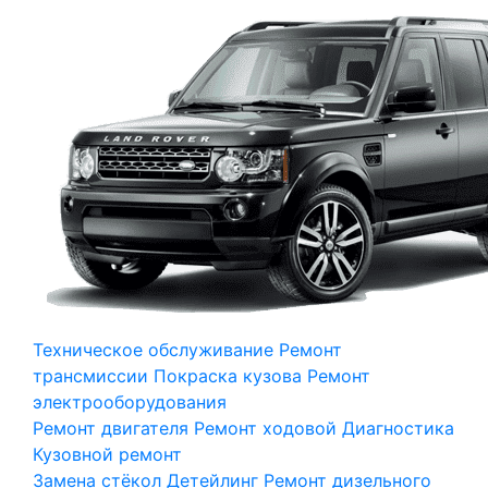
Техническое обслуживание
Ремонт
трансмиссии
Покраска кузова
Ремонт
электрооборудования
Ремонт двигателя
Ремонт ходовой
Диагностика
Кузовной ремонт
Замена стёкол
Детейлинг
Ремонт дизельного