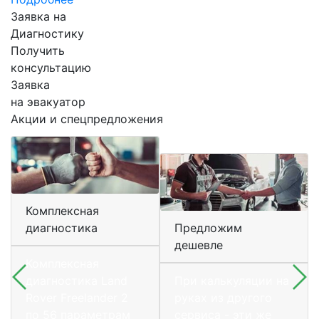
Заявка на
Диагностику
Получить
консультацию
Заявка
на эвакуатор
Акции и спецпредложения
Комплексная
диагностика
Предложим
дешевле
Комплексная
диагностика Land
При калькуляции на
Rover Freelander 2
руках из другого
по 56 параметрам
сервиса - эти же