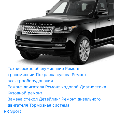
Техническое обслуживание
Ремонт
трансмиссии
Покраска кузова
Ремонт
электрооборудования
Ремонт двигателя
Ремонт ходовой
Диагностика
Кузовной ремонт
Замена стёкол
Детейлинг
Ремонт дизельного
двигателя
Тормозная система
RR Sport