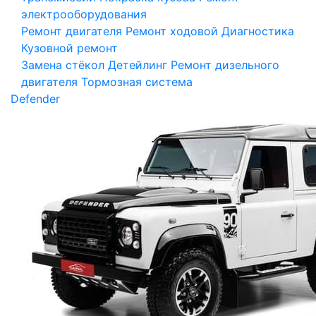
электрооборудования
Ремонт двигателя
Ремонт ходовой
Диагностика
Кузовной ремонт
Замена стёкол
Детейлинг
Ремонт дизельного
двигателя
Тормозная система
Defender