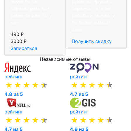
Rover по 56
руках из другого
параметрам при
сервиса - эти же
ремонте или ТО у
работы и запчасти
нас.
по более низкой
цене
490 Р
3000 Р
Получить скидку
Записаться
Независимые отзывы:
рейтинг
рейтинг
4.8 из 5
4.7 из 5
рейтинг
рейтинг
4.7 из 5
4.9 из 5