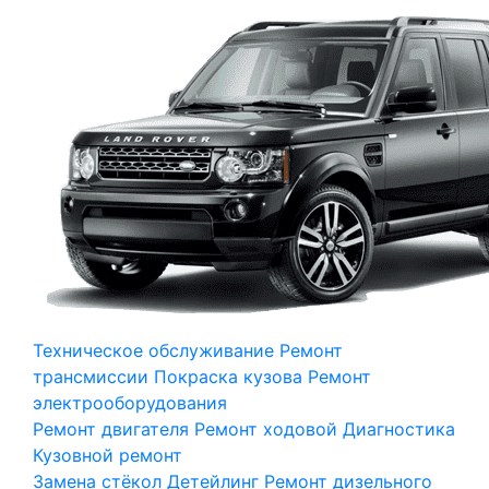
Техническое обслуживание
Ремонт
трансмиссии
Покраска кузова
Ремонт
электрооборудования
Ремонт двигателя
Ремонт ходовой
Диагностика
Кузовной ремонт
Замена стёкол
Детейлинг
Ремонт дизельного