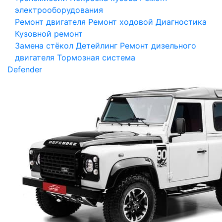
электрооборудования
Ремонт двигателя
Ремонт ходовой
Диагностика
Кузовной ремонт
Замена стёкол
Детейлинг
Ремонт дизельного
двигателя
Тормозная система
Defender