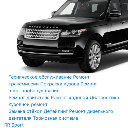
Техническое обслуживание
Ремонт
трансмиссии
Покраска кузова
Ремонт
электрооборудования
Ремонт двигателя
Ремонт ходовой
Диагностика
Кузовной ремонт
Замена стёкол
Детейлинг
Ремонт дизельного
двигателя
Тормозная система
RR Sport