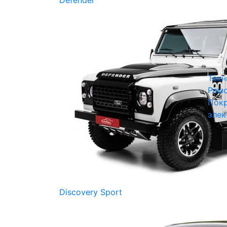
Defender
Техн
Ремо
Покр
элек
Discovery Sport