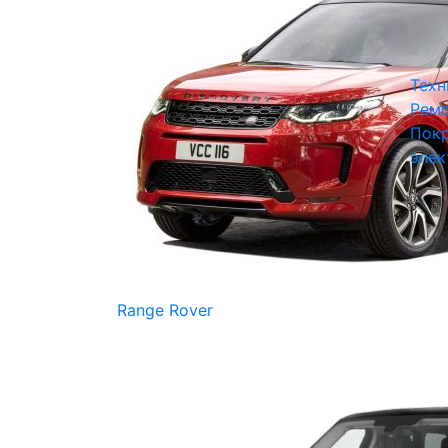
Техн
Ремо
Покр
элек
Range Rover