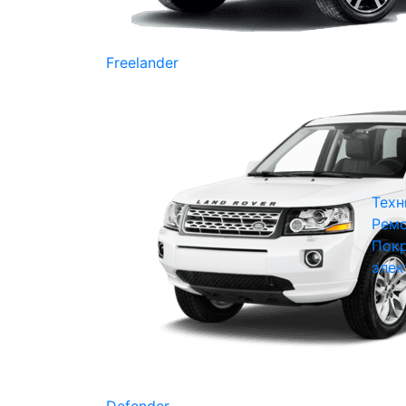
Freelander
Техн
Ремо
Покр
элек