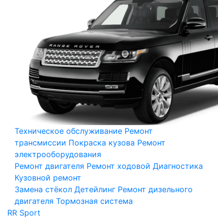
Техническое обслуживание
Ремонт
трансмиссии
Покраска кузова
Ремонт
электрооборудования
Ремонт двигателя
Ремонт ходовой
Диагностика
Кузовной ремонт
Замена стёкол
Детейлинг
Ремонт дизельного
двигателя
Тормозная система
RR Sport