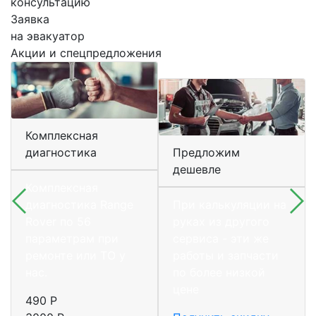
консультацию
Заявка
на эвакуатор
Акции и спецпредложения
Комплексная
диагностика
Предложим
дешевле
Комплексная
диагностика Range
При калькуляции на
Rover по 56
руках из другого
параметрам при
сервиса - эти же
ремонте или ТО у
работы и запчасти
нас.
по более низкой
цене
490 Р