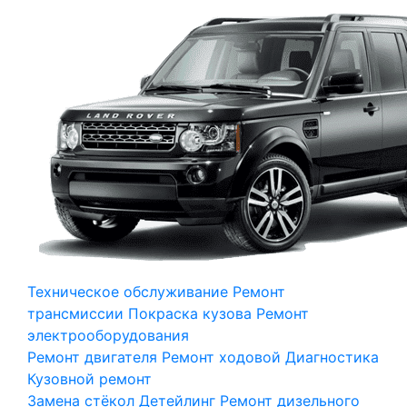
Техническое обслуживание
Ремонт
трансмиссии
Покраска кузова
Ремонт
электрооборудования
Ремонт двигателя
Ремонт ходовой
Диагностика
Кузовной ремонт
Замена стёкол
Детейлинг
Ремонт дизельного