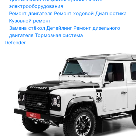
электрооборудования
Ремонт двигателя
Ремонт ходовой
Диагностика
Кузовной ремонт
Замена стёкол
Детейлинг
Ремонт дизельного
двигателя
Тормозная система
Defender